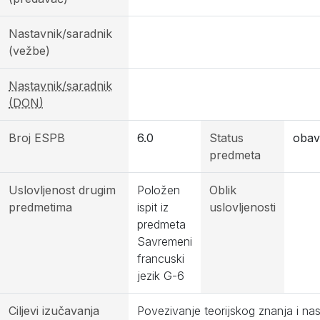
Nastavnik/saradnik
(vežbe)
Nastavnik/saradnik
(DON)
Broj ESPB
6.0
Status
obav
predmeta
Uslovljenost drugim
Položen
Oblik
predmetima
ispit iz
uslovljenosti
predmeta
Savremeni
francuski
jezik G-6
Ciljevi izučavanja
Povezivanje teorijskog znanja i na