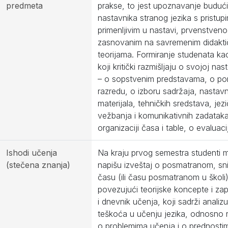
predmeta
prakse, to jest upoznavanje buduć
nastavnika stranog jezika s pristup
primenljivim u nastavi, prvenstven
zasnovanim na savremenim didakti
teorijama. Formiranje studenata ka
koji kritički razmišljaju o svojoj nas
– o sopstvenim predstavama, o po
razredu, o izboru sadržaja, nastav
materijala, tehničkih sredstava, jezi
vežbanja i komunikativnih zadataka
organizaciji časa i table, o evaluacij
Ishodi učenja
Na kraju prvog semestra studenti 
(stečena znanja)
napišu izveštaj o posmatranom, sn
času (ili času posmatranom u školi)
povezujući teorijske koncepte i za
i dnevnik učenja, koji sadrži analiz
teškoća u učenju jezika, odnosno r
o problemima učenja i o prednostim