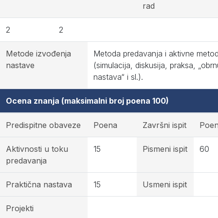
rad
2
2
Metode izvođenja
Metoda predavanja i aktivne meto
nastave
(simulacija, diskusija, praksa, „obr
nastava“ i sl.).
Ocena znanja (maksimalni broj poena 100)
Predispitne obaveze
Poena
Završni ispit
Poe
Aktivnosti u toku
15
Pismeni ispit
60
predavanja
Praktična nastava
15
Usmeni ispit
Projekti