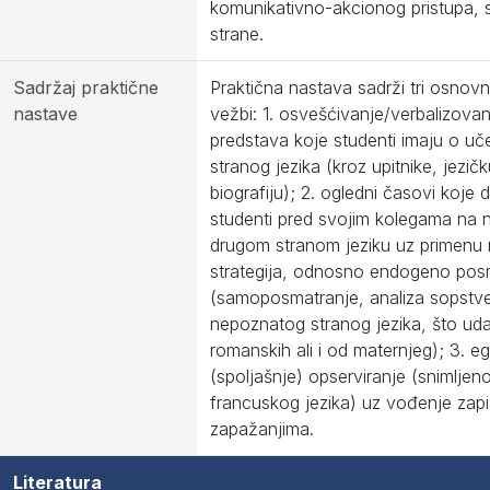
komunikativno-akcionog pristupa, 
strane.
Sadržaj praktične
Praktična nastava sadrži tri osnov
nastave
vežbi: 1. osvešćivanje/verbalizovan
predstava koje studenti imaju o uč
stranog jezika (kroz upitnike, jezič
biografiju); 2. ogledni časovi koje 
studenti pred svojim kolegama na
drugom stranom jeziku uz primenu
strategija, odnosno endogeno pos
(samoposmatranje, analiza sopstv
nepoznatog stranog jezika, što uda
romanskih ali i od maternjeg); 3. 
(spoljašnje) opserviranje (snimljen
francuskog jezika) uz vođenje zapi
zapažanjima.
Literatura