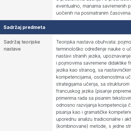
eventualno, manama savremenih pr
uočenih na posmatranim časovima
Sadržaj predmeta
Sadržaj teorijske
Teorijska nastava obuhvata: pojmo
nastave
terminološko određenje nauke o uč
nastavi stranih jezika, upoznavanje
i pojmovima savremene didaktike 
jezika kao stranog, sa nastavnički
kompetencijama, osobenostima uče
strategijama učenja, sa strukturom
francuskog jezika (pisanje priprem
primerima rada sa pisanim tekstovi
odnosno razvijanja kompetencija či
pisanja kao i gramatičke kompetenc
uporednu analizu tradicionalne i ak
(kombinovane) metode, s jedne str