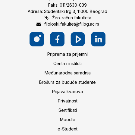
Faks: 011/2630-039
Adresa: Studentski trg 3, 11000 Beograd
Žiro-račun fakulteta
filoloski.fakultet@fil.bg.ac.rs
Priprema za prijemni
Centri i instituti
Međunarodna saradnja
Brošura za buduće studente
Prijava kvarova
Privatnost
Sertifikati
Moodle
e-Student