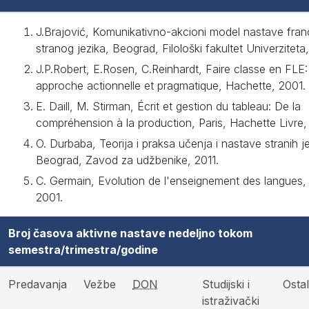
J.Brajović, Komunikativno-akcioni model nastave fra
stranog jezika, Beograd, Filološki fakultet Univerziteta
J.P.Robert, E.Rosen, C.Reinhardt, Faire classe en FLE
approche actionnelle et pragmatique, Hachette, 2001.
E. Daill, M. Stirman, Écrit et gestion du tableau: De la
compréhension à la production, Paris, Hachette Livre,
O. Durbaba, Teorija i praksa učenja i nastave stranih je
Beograd, Zavod za udžbenike, 2011.
C. Germain, Evolution de l'enseignement des langues, 
2001.
Broj časova aktivne nastave nedeljno tokom
semestra/trimestra/godine
Predavanja
Vežbe
DON
Studijski i
Ostal
istraživački