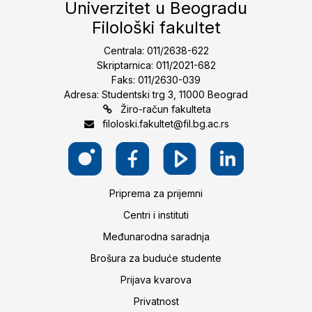
Univerzitet u Beogradu
Filološki fakultet
Centrala: 011/2638-622
Skriptarnica: 011/2021-682
Faks: 011/2630-039
Adresa: Studentski trg 3, 11000 Beograd
Žiro-račun fakulteta
filoloski.fakultet@fil.bg.ac.rs
Priprema za prijemni
Centri i instituti
Međunarodna saradnja
Brošura za buduće studente
Prijava kvarova
Privatnost