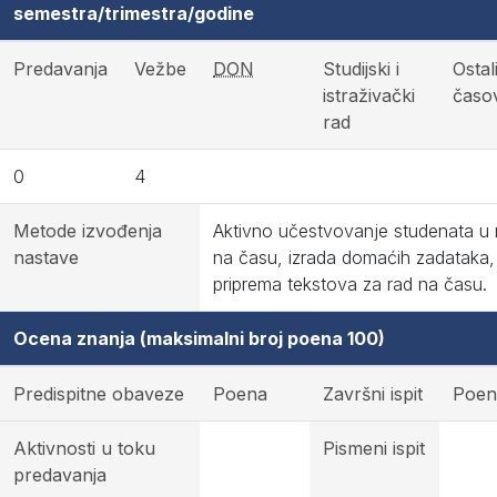
semestra/trimestra/godine
Predavanja
Vežbe
DON
Studijski i
Ostal
istraživački
časov
rad
0
4
Metode izvođenja
Aktivno učestvovanje studenata u 
nastave
na času, izrada domaćih zadataka,
priprema tekstova za rad na času.
Ocena znanja (maksimalni broj poena 100)
Predispitne obaveze
Poena
Završni ispit
Poen
Aktivnosti u toku
Pismeni ispit
predavanja