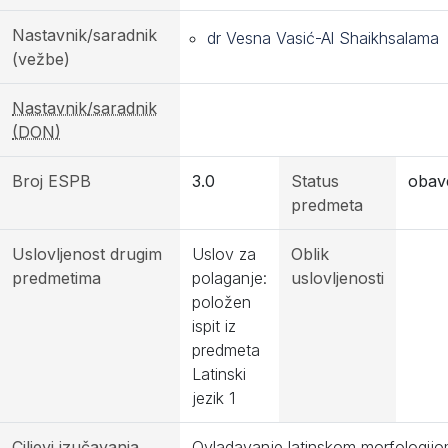
Nastavnik/saradnik
dr Vesna Vasić-Al Shaikhsalama
(vežbe)
Nastavnik/saradnik
(DON)
Broj ESPB
3.0
Status
obav
predmeta
Uslovljenost drugim
Uslov za
Oblik
predmetima
polaganje:
uslovljenosti
položen
ispit iz
predmeta
Latinski
jezik 1
Ciljevi izučavanja
Ovladavanje latinskom morfologijo