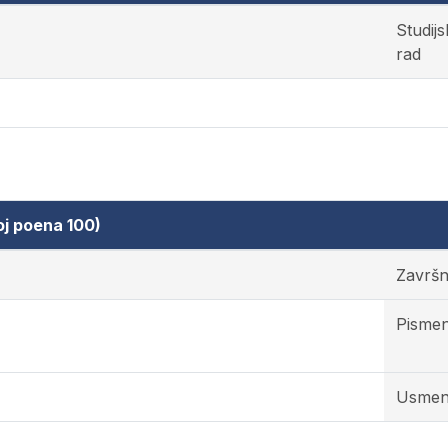
Studijs
rad
oj poena 100)
Završni
Pismeni
Usmeni