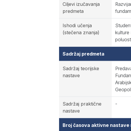
Ciljevi izučavanja
Razvija
predmeta
fundame
Ishodi učenja
Student
(stečena znanja)
kulture
poluost
Sadržaj predmeta
Sadržaj teorijske
Predava
nastave
Fundam
Arabijs
Geopoli
Sadržaj praktične
-
nastave
Broj časova aktivne nastave