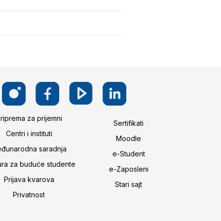
riprema za prijemni
Sertifikati
Centri i instituti
Moodle
đunarodna saradnja
e-Student
ura za buduće studente
e-Zaposleni
Prijava kvarova
Stari sajt
Privatnost