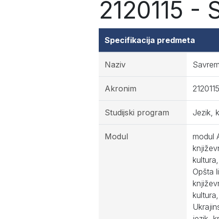
2120115 - 
Specifikacija predmeta
Naziv
Savreme
Akronim
212011
Studijski program
Jezik, 
Modul
modul A
književ
kultura
Opšta l
književ
kultura
Ukrajin
jezik, 