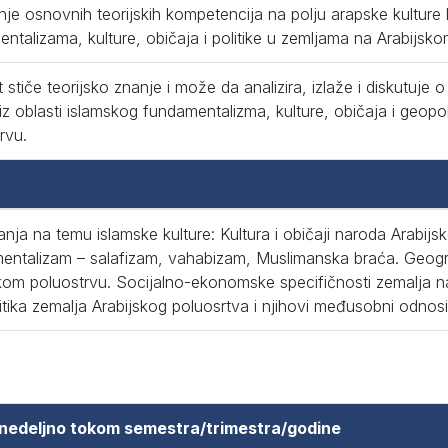
nje osnovnih teorijskih kompetencija na polju arapske kultur
ntalizama, kulture, običaja i politike u zemljama na Arabijsko
 stiče teorijsko znanje i može da analizira, izlaže i diskutuje
 iz oblasti islamskog fundamentalizma, kulture, običaja i geopo
rvu.
nja na temu islamske kulture: Kultura i običaji naroda Arabijs
entalizam – salafizam, vahabizam, Muslimanska braća. Geogr
kom poluostrvu. Socijalno-ekonomske specifičnosti zemalja n
tika zemalja Arabijskog poluosrtva i njihovi međusobni odnosi
 nedeljno tokom semestra/trimestra/godine