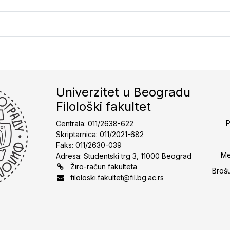
Univerzitet u Beogradu
Filološki fakultet
P
Centrala: 011/2638-622
Skriptarnica: 011/2021-682
Faks: 011/2630-039
Me
Adresa: Studentski trg 3, 11000 Beograd
Žiro-račun fakulteta
Broš
filoloski.fakultet@fil.bg.ac.rs