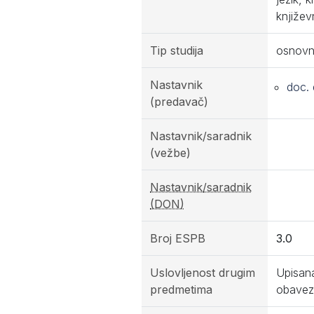
književn
Tip studija
osnovn
Nastavnik
doc.
(predavač)
Nastavnik/saradnik
(vežbe)
Nastavnik/saradnik
(DON)
Broj ESPB
3.0
Uslovljenost drugim
Upisana
predmetima
obavez