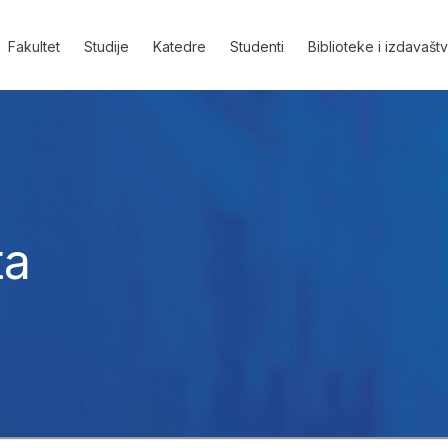
Fakultet
Studije
Katedre
Studenti
Biblioteke i izdavašt
ta