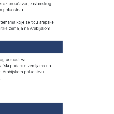
e kroz proučavanje islamskog
m poluostrvu.
 o temama koje se tiču arapske
litike zemalja na Arabijskom
kog poluostrva.
afski podaci o zemljama na
a Arabijskom poluostrvu.
.