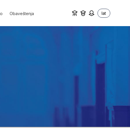
lat
vo
Obaveštenja