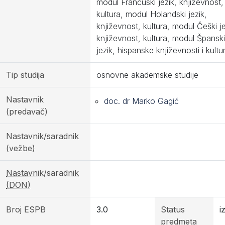
modul Francuski jezik, književnost,
kultura, modul Holandski jezik,
književnost, kultura, modul Češki je
književnost, kultura, modul Španski
jezik, hispanske književnosti i kultu
Tip studija
osnovne akademske studije
Nastavnik
doc. dr Marko Gagić
(predavač)
Nastavnik/saradnik
(vežbe)
Nastavnik/saradnik
(DON)
Broj ESPB
3.0
Status
i
predmeta