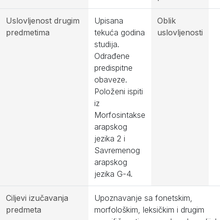
Uslovljenost drugim
Upisana
Oblik
predmetima
tekuća godina
uslovljenosti
studija.
Odrađene
predispitne
obaveze.
Položeni ispiti
iz
Morfosintakse
arapskog
jezika 2 i
Savremenog
arapskog
jezika G-4.
Ciljevi izučavanja
Upoznavanje sa fonetskim,
predmeta
morfološkim, leksičkim i drugim