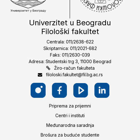
Univerzitet u Beogradu
Filološki fakultet
Centrala: 011/2638-622
Skriptarnica: 011/2021-682
Faks: 011/2630-039
Adresa: Studentski trg 3, 11000 Beograd
Žiro-račun fakulteta
filoloski.fakultet@fil.bg.ac.rs
Priprema za prijemni
Centri i instituti
Međunarodna saradnja
Brošura za buduće studente