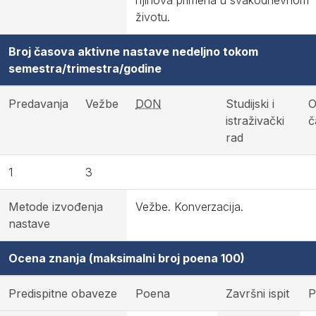
njihova primena u svakodnevnom
životu.
Broj časova aktivne nastave nedeljno tokom
semestra/trimestra/godine
Predavanja
Vežbe
DON
Studijski i
O
istraživački
č
rad
1
3
Metode izvođenja
Vežbe. Konverzacija.
nastave
Ocena znanja (maksimalni broj poena 100)
Predispitne obaveze
Poena
Završni ispit
P