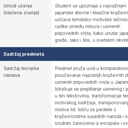
Ishodi učenja
Student se upoznaje s najvažnijim 
(stečena znanja)
japanske drevne i klasične književno
uočava tematsko-motivske sličnosti
razlike između mitova i usmenih
pripovednih vrsta, kako unutar jap
građe, tako i šire, u svetskim okvir
Sadržaj predmeta
Sadržaj teorijske
Predmet pruža uvid u komparativn
nastave
proučavanje najstarijih književnih d
usmenih pripovednih vrsta u Japan
Istražuje se preplitanje usmenog i 
u tim tekstovima, transformacije t
motivskog sadržaja, transponovan
motiva itd. Ističu se paralele s
književnostima susednih naroda i s
srodnim žanrovima iz evropske i s