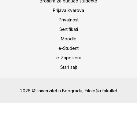
Brošura za buduće studente
Prijava kvarova
Privatnost
Sertifikati
Moodle
e-Student
e-Zaposleni
Stari sajt
2026 ©Univerzitet u Beogradu, Filološki fakultet