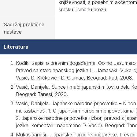
književnosti, s posebnim akcentom
srpsku usmenu prozu.
Sadržaj praktične
nastave
Literatura
Kođiki: zapisi o drevnim događajima. Oo no Jasumaro (p
Prevod sa starojapanskog jezika H. Jamasaki−Vukelić,
Vasić, D. Kličković i D. Glumac, Beograd: Rad, 2008.
Vasić, Danijela. Sunce i mač: japanski mitovi u delu Ko
Beograd: Tanesi, 2020.
Vasić, Danijela. Japanske narodne pripovetke – Nihon
mukašibanaši: 1. O japanskim narodnim pripovetkama (s
2. Japanske narodne pripovetke (izbor, prevod s japa
jezika, komentari i napomene D. Vasić). Beograd: Tane
Mukašibanaši − japanske narodne pripovetke. Prevod