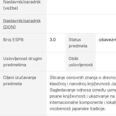
Nastavnik/saradnik
(vežbe)
Nastavnik/saradnik
(DON)
Broj ESPB
3.0
Status
obavezni
predmeta
Uslovljenost drugim
Oblik
predmetima
uslovljenosti
Ciljevi izučavanja
Sticanje osnovnih znanja o drevno
predmeta
klasičnoj i narodnoj književnosti J
Sagledavanje odnosa između usme
pisane književnosti i ukazivanje na
internacionalne komponente i lokal
osobenosti japanske tradicije.