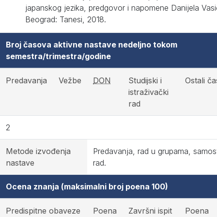
japanskog jezika, predgovor i napomene Danijela Vasi
Beograd: Tanesi, 2018.
Broj časova aktivne nastave nedeljno tokom
semestra/trimestra/godine
Predavanja
Vežbe
DON
Studijski i
Ostali ča
istraživački
rad
2
Metode izvođenja
Predavanja, rad u grupama, samos
nastave
rad.
Ocena znanja (maksimalni broj poena 100)
Predispitne obaveze
Poena
Završni ispit
Poena