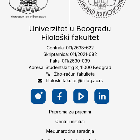
Univerzitet u Beogradu
Filološki fakultet
Centrala: 011/2638-622
Skriptarnica: 011/2021-682
Faks: 011/2630-039
Adresa: Studentski trg 3, 11000 Beograd
Žiro-račun fakulteta
filoloski.fakultet@fil.bg.ac.rs
Priprema za prijemni
Centri i instituti
Međunarodna saradnja