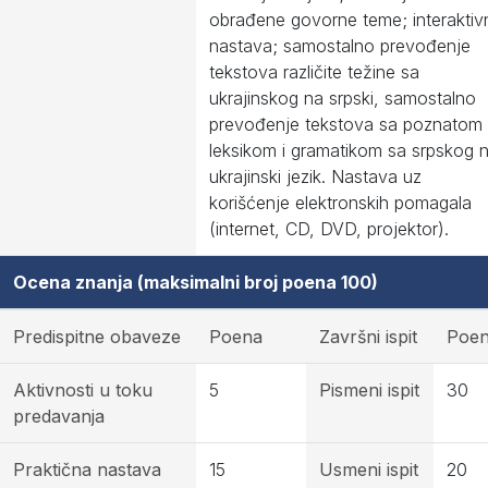
obrađene govorne teme; interaktiv
nastava; samostalno prevođenje
tekstova različite težine sa
ukrajinskog na srpski, samostalno
prevođenje tekstova sa poznatom
leksikom i gramatikom sa srpskog 
ukrajinski jezik. Nastava uz
korišćenje elektronskih pomagala
(internet, CD, DVD, projektor).
Ocena znanja (maksimalni broj poena 100)
Predispitne obaveze
Poena
Završni ispit
Poe
Aktivnosti u toku
5
Pismeni ispit
30
predavanja
Praktična nastava
15
Usmeni ispit
20