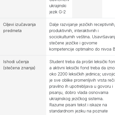
ukrajinski
jezik G-2
Ciljevi izučavanja
Dalje razvijanje jezičkih receptivnih
predmeta
produktivnih, interaktivnih i
sociokulturnih veština. Usavršavan
stečene jezičke i govorne
kompetencije optimalno do nivoa 
Ishodi učenja
Student treba da proširi leksički fo
(stečena znanja)
a aktivni leksički fond treba da izno
oko 2200 leksičkih jedinica; usvoji
je sve oblike promenljivih vrsta reči 
pravilno ih upotrebljava u govoru i
pisanju, dobro vlada osnovama
ukrajinskog jezičkog sistema.
Razume pisani tekst i iskaze na
standardnom jeziku na poznate