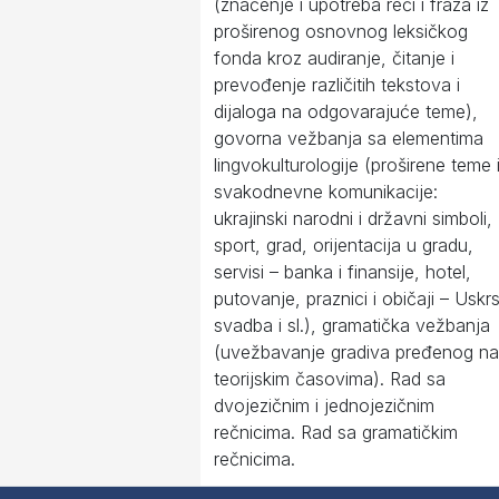
(značenje i upotreba reči i fraza iz
proširenog osnovnog leksičkog
fonda kroz audiranje, čitanje i
prevođenje različitih tekstova i
dijaloga na odgovarajuće teme),
govorna vežbanja sa elementima
lingvokulturologije (proširene teme 
svakodnevne komunikacije:
ukrajinski narodni i državni simboli,
sport, grad, orijentacija u gradu,
servisi – banka i finansije, hotel,
putovanje, praznici i običaji – Uskrs
svadba i sl.), gramatička vežbanja
(uvežbavanje gradiva pređenog na
teorijskim časovima). Rad sa
dvojezičnim i jednojezičnim
rečnicima. Rad sa gramatičkim
rečnicima.