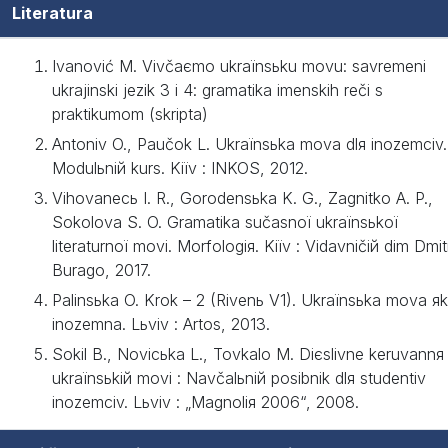
Literatura
Ivanović M. Vivčaєmo ukraїnsьku movu: savremeni
ukrajinski jezik 3 i 4: gramatika imenskih reči s
praktikumom (skripta)
Antonіv O., Paučok L. Ukraїnsьka mova dlя іnozemcіv.
Modulьniй kurs. Kiїv : ІNKOS, 2012.
Vihovanecь І. R., Gorodensьka K. G., Zagnіtko A. P.,
Sokolova S. O. Gramatika sučasnoї ukraїnsьkoї
lіteraturnoї movi. Morfologія. Kiїv : Vidavničiй dіm Dmit
Burago, 2017.
Palіnsьka O. Krok – 2 (Rіvenь V1). Ukraїnsьka mova яk
іnozemna. Lьvіv : Artos, 2013.
Sokіl B., Novіcьka L., Tovkalo M. Dієslіvne keruvannя
ukraїnsьkій movі : Navčalьniй posіbnik dlя studentіv
іnozemcіv. Lьvіv : „Magnolія 2006“, 2008.