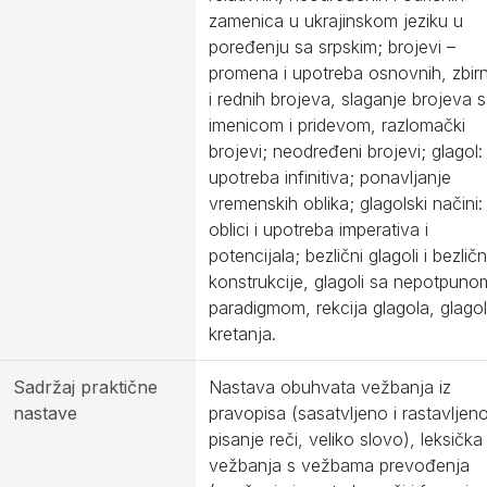
zamenica u ukrajinskom jeziku u
poređenju sa srpskim; brojevi –
promena i upotreba osnovnih, zbirn
i rednih brojeva, slaganje brojeva 
imenicom i pridevom, razlomački
brojevi; neodređeni brojevi; glagol:
upotreba infinitiva; ponavljanje
vremenskih oblika; glagolski načini:
oblici i upotreba imperativa i
potencijala; bezlični glagoli i bezlič
konstrukcije, glagoli sa nepotpuno
paradigmom, rekcija glagola, glagol
kretanja.
Sadržaj praktične
Nastava obuhvata vežbanja iz
nastave
pravopisa (sasatvljeno i rastavljen
pisanje reči, veliko slovo), leksička
vežbanja s vežbama prevođenja