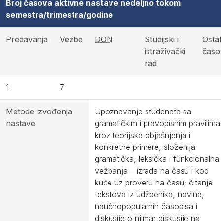
Broj časova aktivne nastave nedeljno tokom
semestra/trimestra/godine
Predavanja
Vežbe
DON
Studijski i
Ostal
istraživački
časo
rad
1
7
Metode izvođenja
Upoznavanje studenata sa
nastave
gramatičkim i pravopisnim pravilima
kroz teorijska objašnjenja i
konkretne primere, složenija
gramatička, leksička i funkcionalna
vežbanja – izrada na času i kod
kuće uz proveru na času; čitanje
tekstova iz udžbenika, novina,
naučnopopularnih časopisa i
diskusije o njima; diskusije na