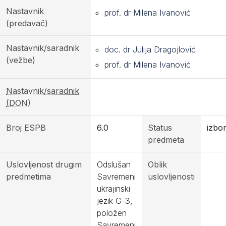
Nastavnik
prof. dr Milena Ivanović
(predavač)
Nastavnik/saradnik
doc. dr Julija Dragojlović
(vežbe)
prof. dr Milena Ivanović
Nastavnik/saradnik
(DON)
Broj ESPB
6.0
Status
izbor
predmeta
Uslovljenost drugim
Odslušan
Oblik
predmetima
Savremeni
uslovljenosti
ukrajinski
jezik G-3,
položen
Savremeni