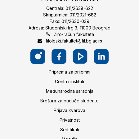
Centrala: 011/2638-622
Skriptarnica: 011/2021-682
Faks: 011/2630-039
Adresa: Studentski trg 3, 11000 Beograd
Žiro-račun fakulteta
filoloski.fakultet@fil.bg.ac.rs
Priprema za prijemni
Centri i instituti
Međunarodna saradnja
Brošura za buduće studente
Prijava kvarova
Privatnost
Sertifikati