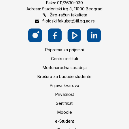
Faks: 011/2630-039
Adresa: Studentski trg 3, 11000 Beograd
Žiro-račun fakulteta
filoloski.fakultet@fil.bg.ac.rs
Priprema za prijemni
Centri i instituti
Međunarodna saradnja
Brošura za buduće studente
Prijava kvarova
Privatnost
Sertifikati
Moodle
e-Student