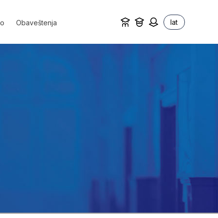
lat
vo
Obaveštenja