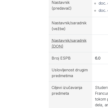
Nastavnik
doc. 
(predavač)
doc. 
Nastavnik/saradnik
(vežbe)
Nastavnik/saradnik
(DON)
Broj ESPB
6.0
Uslovljenost drugim
predmetima
Ciljevi izučavanja
Studen
predmeta
Francus
tokom p
dela, a