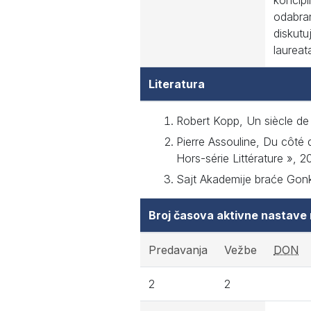
koncipi
odabran
diskutu
laurea
Literatura
Robert Kopp, Un siècle de 
Pierre Assouline, Du côté d
Hors-série Littérature », 2
Sajt Akademije braće Gon
Broj časova aktivne nastave
Predavanja
Vežbe
DON
2
2