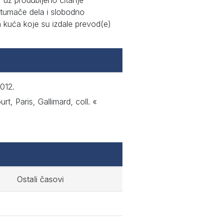
, uz produbljeno čitanje
 tumače dela i slobodno
h kuća koje su izdale prevod(e)
012.
t, Paris, Gallimard, coll. «
Ostali časovi