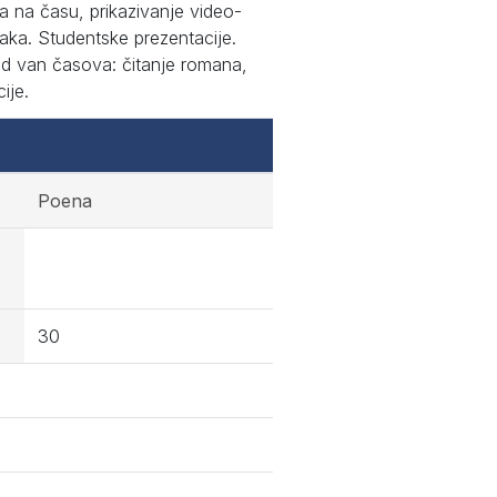
a na času, prikazivanje video-
maka. Studentske prezentacije.
ad van časova: čitanje romana,
ije.
Poena
30