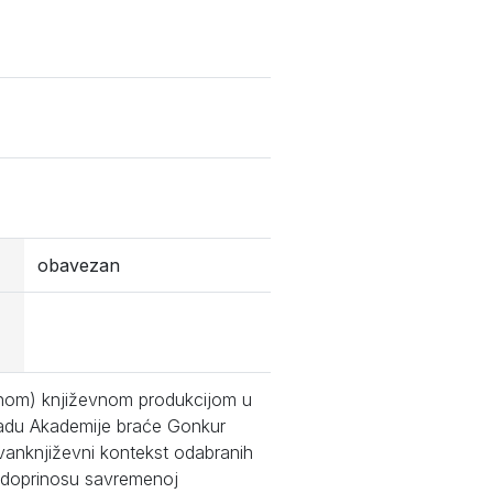
obavezan
enom) književnom produkcijom u
radu Akademije braće Gonkur
 vanknjiževni kontekst odabranih
om doprinosu savremenoj