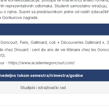
rane kontekstualizacije, pristupa se imanentnoj analizi romana
ih reprezentativnih odlomaka. Studenti samostalno istražuju,
ju o njima. Susret sa predstavnikom jedne od naših izdavački
ta Gonkurove nagrade.
Goncourt, Paris, Gallimard, coll. « Découvertes Gallimard », 2
e chez Drouant : cent dix ans de vie littéraire chez les Goncour
013.
kur - https://www.academiegoncourt.com/
 nedeljno tokom semestra/trimestra/godine
Studijski i istraživački rad