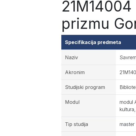
21M14004 
prizmu Go
Specifikacija predmeta
Naziv
Savrem
Akronim
21M14
Studijski program
Bibliot
Modul
modul A
kultura
Tip studija
master