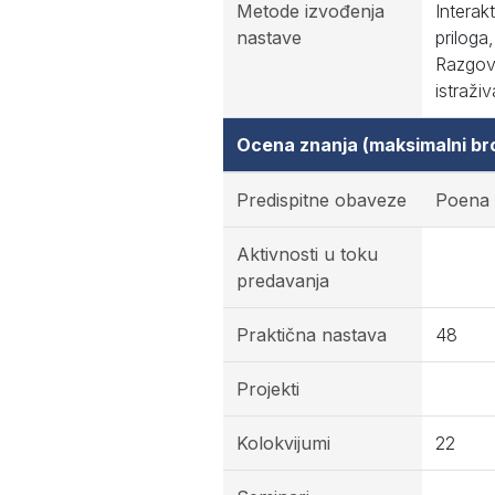
Metode izvođenja
Interak
nastave
priloga
Razgovo
istraži
Ocena znanja (maksimalni br
Predispitne obaveze
Poena
Aktivnosti u toku
predavanja
Praktična nastava
48
Projekti
Kolokvijumi
22