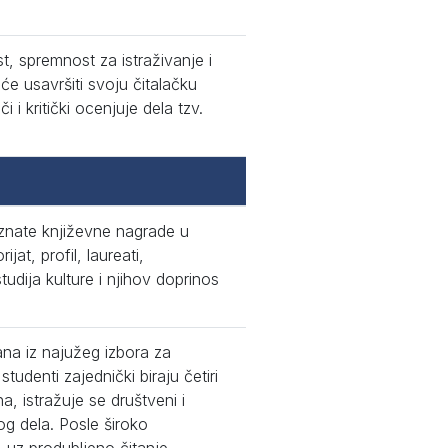
t, spremnost za istraživanje i
e usavršiti svoju čitalačku
i kritički ocenjuje dela tzv.
znate književne nagrade u
at, profil, laureati,
udija kulture i njihov doprinos
na iz najužeg izbora za
denti zajednički biraju četiri
, istražuje se društveni i
nog dela. Posle široko