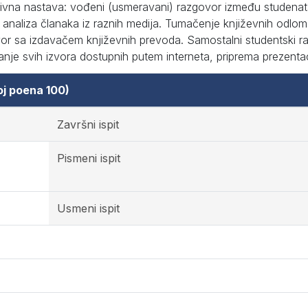
tivna nastava: vođeni (usmeravani) razgovor između studenat
, analiza članaka iz raznih medija. Tumačenje književnih odlo
r sa izdavačem književnih prevoda. Samostalni studentski r
vanje svih izvora dostupnih putem interneta, priprema prezentac
oj poena 100)
Završni ispit
Pismeni ispit
Usmeni ispit