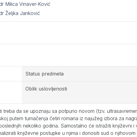
dr Milica Vinaver-Ković
dr Željka Janković
Status predmeta
Oblik uslovljenosti
ti treba da se upoznaju sa potpuno novom (tzv. ultrasavrem
koj putem tumačenja četiri romana iz najužeg izbora za nag
oslednjih nekoliko godina. Samostalno će istražiti književni i
nalizirati književne postupke u njima i donositi sud o njihov