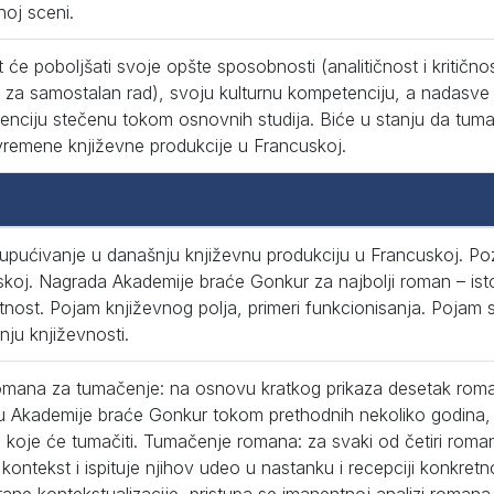
noj sceni.
 će poboljšati svoje opšte sposobnosti (analitičnost i kritičnos
 za samostalan rad), svoju kulturnu kompetenciju, a nadasve ć
nciju stečenu tokom osnovnih studija. Biće u stanju da tumači 
vremene književne produkcije u Francuskoj.
upućivanje u današnju književnu produkciju u Francuskoj. Po
koj. Nagrada Akademije braće Gonkur za najbolji roman – istorij
tnost. Pojam književnog polja, primeri funkcionisanja. Pojam st
ju književnosti.
omana za tumačenje: na osnovu kratkog prikaza desetak roma
 Akademije braće Gonkur tokom prethodnih nekoliko godina, stu
koje će tumačiti. Tumačenje romana: za svaki od četiri romana
i kontekst i ispituje njihov udeo u nastanku i recepciji konkret