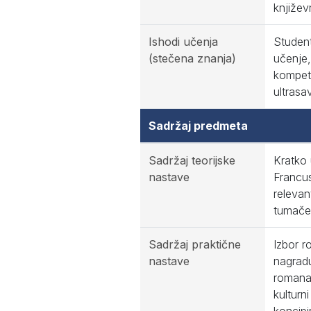
književ
Ishodi učenja
Student
(stečena znanja)
učenje,
kompete
ultrasa
Sadržaj predmeta
Sadržaj teorijske
Kratko 
nastave
Francus
relevan
tumačen
Sadržaj praktične
Izbor r
nastave
nagradu
romana 
kulturn