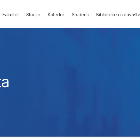
Fakultet
Studije
Katedre
Studenti
Biblioteke i izdavašt
ta