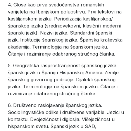
4. Glose kao prva svedočanstva romanskih
varijeteta na Iberijskom poluostrvu. Prvi tekstovi na
kastiljanskom jeziku. Periodizacija kastiljanskog/
španskog jezika (srednjovekovni, klasični i moderni
španski jezik). Nazivi jezika. Standardni španski
jezik. Institucije španskog jezika. Španska kraljevska
akademija. Terminologija na španskom jeziku.
Čitanje i rezimiranje odabranog stručnog članka.
5. Geografska rasprostranjenost španskog jezika:
španski jezik u Španiji i Hispanskoj Americi. Zemlje
španskog govornog područja. Dijalekti španskog
jezika. Terminologija na španskom jeziku. Čitanje i
rezimiranje odabranog stručnog članka.
6. Društveno raslojavanje španskog jezika.
Sociolingvističke odlike i društvene varijable. Jezici u
kontaktu. Dvojezičnost i diglosija. Višejezičnost u
hispanskom svetu. Španski jezik u SAD,