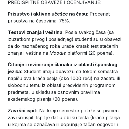
PREDISPITNE OBAVEZE I OCENJIVANJE:
Prisustvo i aktivno učešće na času
: Procenat
prisustva na časovima: 75%.
Testovi znanja i veština
: Posle svakog časa (sa
izuzetkom prvog i poslednjeg) studenti su u obavezi
da do naznačenog roka urade kratak test stečenih
znanja i veština na
Moodle
platformi (20 poena).
Čitanje i rezimiranje članaka iz oblasti španskog
jezika
: Studenti imaju obavezu da tokom semestra
napišu dva kraća eseja (oko 1000 reči) na zadatu ili
slobodnu temu iz oblasti predviđenih programom
predmeta, u skladu sa osnovnim pravilima
akademskog pisanja (20 poena).
Završni ispit:
Na kraju semestra polaže se pismeni
završni ispit. Ispit je dat u obliku testa (kraća pitanja
u kojima se označava ili dopunjuje tačan odgovor i