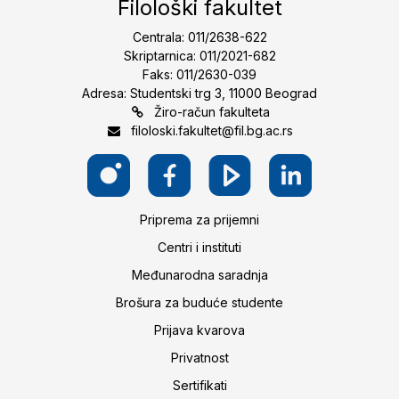
Filološki fakultet
Centrala: 011/2638-622
Skriptarnica: 011/2021-682
Faks: 011/2630-039
Adresa: Studentski trg 3, 11000 Beograd
Žiro-račun fakulteta
filoloski.fakultet@fil.bg.ac.rs
Priprema za prijemni
Centri i instituti
Međunarodna saradnja
Brošura za buduće studente
Prijava kvarova
Privatnost
Sertifikati