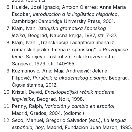
2009. (odlomci)
Hualde, José Ignacio; Antxon Olarrea; Anna María
Escobar,
Introducción a la lingüística hispánica
,
Cambridge: Cambridge University Press, 2001.
Klajn, Ivan,
Istorijska gramatika španskog
jezika,
Beograd, Naučna knjiga, 1987, str. 7-37.
Klajn, Ivan, „Transkripcija i adaptacija imena iz
romanskih jezika. Imena iz španskog“, u
Pravopisne
teme,
Sarajevo, Institut za jezik i književnost u
Sarajevu, 1979, str. 140-155.
Kuzmanović, Ana; Maja Andrejević; Jelena
Filipović,
Priručnik iz akademskog pisanja
, Beograd,
Čigoja štampa, 2012.
Kristal, Dejvid,
Enciklopedijski rečnik moderne
lingvistike
, Beograd, Nolit, 1998.
Penny, Ralph,
Variación y cambio en español
,
Madrid, Gredos, 2004. (odlomci)
Seco, Manuel; Gregorio Salvador (eds.),
La lengua
española, hoy
, Madrid, Fundación Juan March, 1995.