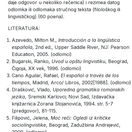
daje odgovor u nekoliko rečenica) i rezimea datog
odlomka ili odlomaka stručnog teksta (filološkog ili
lingvističkog) (60 poena).
LITERATURA:
Azevedo, Milton M.,
Introducción a la lingüística
española
, 2nd ed., Upper Saddle River, NJ: Pearson
Education, 2005. (odlomci)
Bugarski, Ranko,
Uvod u opštu lingvistiku
, Beograd,
Čigoja, XX vek, 1996. (odlomci)
Cano Aguilar, Rafael,
El español a través de los
tiempos
, Madrid, Arco/ Libros, 2002[1988]. (odlomci)
Drašković,
Vlado,
Uporedna gramatika romanskih
jezika
, Sremski Karlovci; Novi Sad, Izdavačka
knjižarnica Zorana Stojanovića, 1994. str. 5-7
(predgovor), 81-115.
Filipović, Jelena,
Moć reči: Ogledi iz kritičke
sociolingvistike
, Beograd, Zadužbina Andrejević,