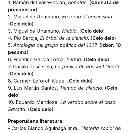
1. Ramón del Valle-Inclán,
Sonatas.
(
«Sonata de
primavera»
)
2. Miguel de Unamuno,
En torno al casticismo
.
(
Celo delo
)
3. Miguel de Unamuno,
Niebla
. (
Celo delo
)
4. Pío Baroja,
El árbol de la ciencia
. (
Celo delo
)
5.
Antología del grupo poético del 1927.
(
Izbor: 10
pesama
)
6. Federico García Lorca,
Yerma
. (
Celo delo
)
7. Camilo José Cela,
La familia de Pascual Duarte
.
(
Celo delo
)
8. Carmen Laforet:
Nada
. (
Celo delo
)
9. Luis Martín-Santos,
Tiempo de silencio
. (
Celo
delo
)
10. Eduardo Mendoza,
La verdad sobre el caso
Savolta
. (
Celo delo
)
Preporučena literatura:
- Carlos Blanco Aguinaga
et al
.,
Historia social de