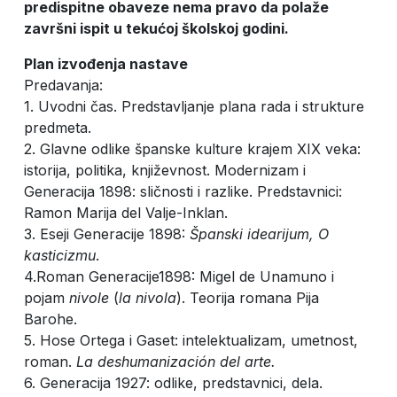
predispitne obaveze nema pravo da polaže
završni ispit u tekućoj školskoj godini.
Plan izvođenja nastave
Predavanja:
1. Uvodni čas. Predstavljanje plana rada i strukture
predmeta.
2. Glavne odlike španske kulture krajem XIX veka:
istorija, politika, književnost. Modernizam i
Generacija 1898: sličnosti i razlike. Predstavnici:
Ramon Marija del Valje-Inklan.
3. Eseji Generacije 1898:
Španski idearijum, O
kasticizmu
.
4.Roman Generacije1898: Migel de Unamuno i
pojam
nivole
(
la nivola
). Teorija romana Pija
Barohe.
5. Hose Ortega i Gaset: intelektualizam, umetnost,
roman.
La deshumanización del arte.
6. Generacija 1927: odlike, predstavnici, dela.