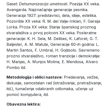
Gaset:
Dehumanizacija umetnosti
. Poezija XX veka.
Avangarda. Najznačajnije generacije pesnika.
Generacija 1927: predstavnici, dela, ideje, estetika.
Pozorište XX veka: R. M. del Valje-Inklan, F. Garsija
Lorka. Proza XX veka: Stanje španskog proznog
stvaralaštva u prvoj polovini XX veka. Posleratne
generacije: K. H. Sela, M. Delibes, K. Laforet, G. T.
Baljester, A. M. Matute, Generacije 60-ih godina: L.
Martin Santos, F. Umbral, H. Gojtisolo. Savremeno
prozno stvaralaštvo, roman tranzicije i demokratije:
H. Marijas, A. Munjos Molina, E. Mendosa, Alvaro
Pombo itd.
Metodologija i oblici nastave:
Predavanja, vežbe,
diskusije, samostalan rad (istraživanje, pretraživanje,
itd.), tumačenje odabranih odlomaka, učenje uz
pomoć kompjutera, itd.
Obavezna lektira: