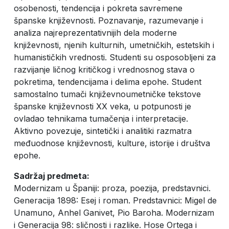
osobenosti, tendencija i pokreta savremene
španske književnosti. Poznavanje, razumevanje i
analiza najreprezentativnijih dela moderne
književnosti, njenih kulturnih, umetničkih, estetskih i
humanističkih vrednosti. Studenti su osposobljeni za
razvijanje ličnog kritičkog i vrednosnog stava o
pokretima, tendencijama i delima epohe. Student
samostalno tumači književnoumetničke tekstove
španske književnosti XX veka, u potpunosti je
ovladao tehnikama tumačenja i interpretacije.
Aktivno povezuje, sintetički i analitiki razmatra
međuodnose književnosti, kulture, istorije i društva
epohe.
Sadržaj predmeta:
Modernizam u Španiji: proza, poezija, predstavnici.
Generacija 1898: Esej i roman. Predstavnici: Migel de
Unamuno, Anhel Ganivet, Pio Baroha. Modernizam
i Generacija 98: sličnosti i razlike. Hose Ortega i