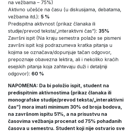
na vežbama – 75%)
Aktivno učešće na času (u diskusijama, debatama,
vežbama itd.):
5 %
Predispitna aktivnost (prikaz članaka ili
studije/prevod teksta/„interaktivni čas”):
35%
Završni ispit (Na kraju semestra polaže se pismeni
završni ispit koji podrazumeva kratka pitanja u
kojima se označava/dopunjuje tačan odgovor,
prepoznaje obavezna lektira, ali i nekoliko kraćih
esejskih pitanja koja zahtevaju duži i detaljniji
odgovor):
60 %
NAPOMENA: Da bi položio ispit, student na
predispitnim aktivnostima (prikaz članaka ili
monografske studije/prevod teksta/„interaktivni
čas”) mora imati minimum 30% od broja bodova,
na završnom ispitu 51%, a na prisustvu na
časovima vežbanja procenat od 75% pohađanih
časova u semestru. Student koji nije ostvario sve