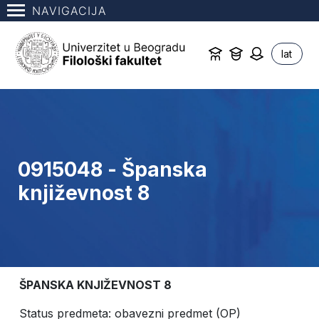
NAVIGACIJA
lat
0915048 - Španska
književnost 8
ŠPANSKA KNJIŽEVNOST 8
Status predmeta: obavezni predmet (OP)