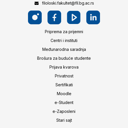
filoloski.fakultet@fil.bg.ac.rs
Priprema za prijemni
Centri i instituti
Međunarodna saradnja
Brošura za buduće studente
Prijava kvarova
Privatnost
Sertifikati
Moodle
e-Student
e-Zaposleni
Stari sajt