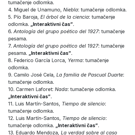
tumačenje odlomka.
4. Miguel de Unamuno,
Niebla
: tumačenje odlomka.
5. Pío Baroja,
El árbol de la ciencia
: tumačenje
odlomka.
„Interaktivni čas”
.
6.
Antología del grupo poético del 1927
: tumačenje
pesama.
7.
Antología del grupo poético del 1927
: tumačenje
pesama.
„Interaktivni čas”
.
8. Federico García Lorca,
Yerma
: tumačenje
odlomka.
9. Camilo José Cela,
La familia de Pascual Duarte
:
tumačenje odlomka.
10. Carmen Laforet:
Nada
: tumačenje odlomka.
„Interaktivni čas”
.
11. Luis Martín-Santos,
Tiempo de silencio
:
tumačenje odlomka.
12. Luis Martín-Santos,
Tiempo de silencio
:
tumačenje odlomka.
„Interaktivni čas”
.
13. Eduardo Mendoza,
La verdad sobre al caso