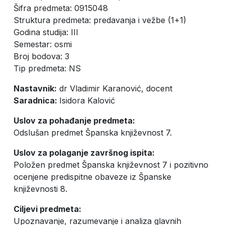
Šifra predmeta: 0915048
Struktura predmeta: predavanja i vežbe (1+1)
Godina studija: III
Semestar: osmi
Broj bodova: 3
Tip predmeta: NS
Nastavnik:
dr Vladimir Karanović, docent
Saradnica:
Isidora Kalović
Uslov za pohađanje predmeta:
Odslušan predmet Španska književnost 7.
Uslov za polaganje završnog ispita:
Položen predmet Španska književnost 7 i pozitivno
ocenjene predispitne obaveze iz Španske
književnosti 8.
Ciljevi predmeta:
Upoznavanje, razumevanje i analiza glavnih