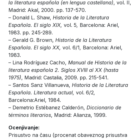
la literatura española (en lengua castellana)
, vol. II,
Madrid: Akal, 2000. pp. 137-570.
– Donald L. Shaw,
Historia de la Literatura
Española. El siglo XIX,
vol. 5
,
Barcelona: Ariel,
1983. pp. 245-289.
– Gerald G. Brown,
Historia de la Literatura
Española. El siglo XX,
vol. 6/1
,
Barcelona: Ariel,
1983.
– Lina Rodríguez Cacho,
Manual de Historia de la
literatura española 2. Siglos XVIII al XX (hasta
1975)
, Madrid: Castalia, 2009. pp. 215-541.
– Santos Sanz Villanueva,
Historia de la Literatura
Española. Literatura actual,
vol. 6/2
,
Barcelona:Ariel, 1984.
– Demetrio Estébanez Calderón,
Diccionario de
términos literarios
, Madrid: Alianza, 1999.
Ocenjivanje:
Prisustvo na času (procenat obaveznog prisustva