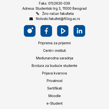
Faks: 011/2630-039
Adresa: Studentski trg 3, 11000 Beograd
Žiro-račun fakulteta
filoloski.fakultet@fil.bg.ac.rs
Priprema za prijemni
Centri i instituti
Međunarodna saradnja
Brošura za buduće studente
Prijava kvarova
Privatnost
Sertifikati
Moodle
e-Student