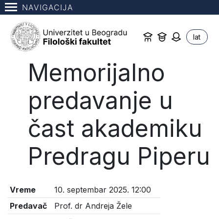
NAVIGACIJA
lat
Memorijalno
predavanje u
čast akademiku
Predragu Piperu
Vreme
10. septembar 2025. 12:00
Predavač
Prof. dr Andreja Žele