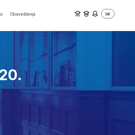
lat
vo
Obaveštenja
020.