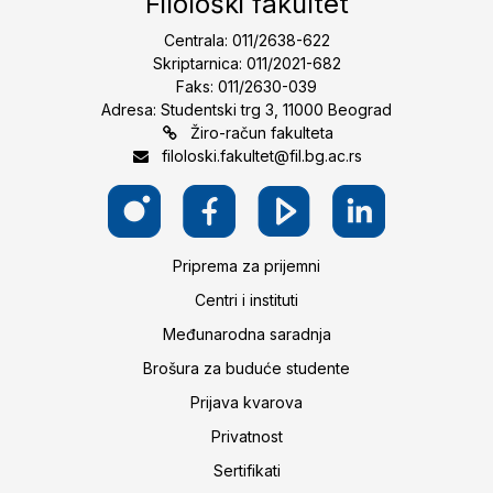
Filološki fakultet
Centrala: 011/2638-622
Skriptarnica: 011/2021-682
Faks: 011/2630-039
Adresa: Studentski trg 3, 11000 Beograd
Žiro-račun fakulteta
filoloski.fakultet@fil.bg.ac.rs
Priprema za prijemni
Centri i instituti
Međunarodna saradnja
Brošura za buduće studente
Prijava kvarova
Privatnost
Sertifikati