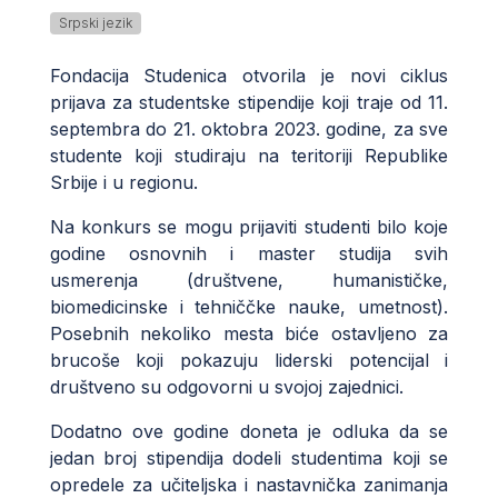
Srpski jezik
Fondacija Studenica otvorila je novi ciklus
prijava za studentske stipendije koji traje od 11.
septembra do 21. oktobra 2023. godine, za sve
studente koji studiraju na teritoriji Republike
Srbije i u regionu.
Na konkurs se mogu prijaviti studenti bilo koje
godine osnovnih i master studija svih
usmerenja (društvene, humanističke,
biomedicinske i tehniččke nauke, umetnost).
Posebnih nekoliko mesta biće ostavljeno za
brucoše koji pokazuju liderski potencijal i
društveno su odgovorni u svojoj zajednici.
Dodatno ove godine doneta je odluka da se
jedan broj stipendija dodeli studentima koji se
opredele za učiteljska i nastavnička zanimanja