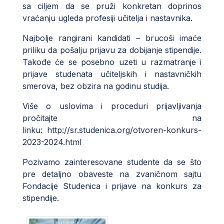
sa ciljem da se pruži konkretan doprinos
vraćanju ugleda profesiji učitelja i nastavnika.
Najbolje rangirani kandidati – brucoši imaće
priliku da pošalju prijavu za dobijanje stipendije.
Takođe će se posebno uzeti u razmatranje i
prijave studenata učiteljskih i nastavničkih
smerova, bez obzira na godinu studija.
Više o uslovima i proceduri prijavljivanja
pročitajte na
linku:
http://sr.studenica.org/otvoren-konkurs-
2023-2024.html
Pozivamo zainteresovane studente da se što
pre detaljno obaveste na zvaničnom sajtu
Fondacije Studenica i prijave na konkurs za
stipendije.