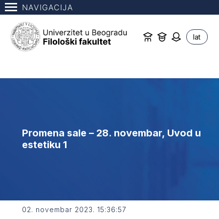
NAVIGACIJA
lat
Promena sale – 28. novembar, Uvod u
estetiku 1
02. novembar 2023. 15:36:57