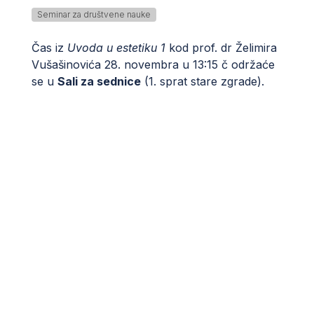
Seminar za društvene nauke
Čas iz
Uvoda u estetiku 1
kod prof. dr Želimira
Vušašinovića 28. novembra u 13:15 č održaće
se u
Sali za sednice
(1. sprat stare zgrade).