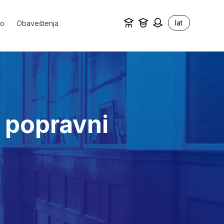
lat
vo
Obaveštenja
– popravni