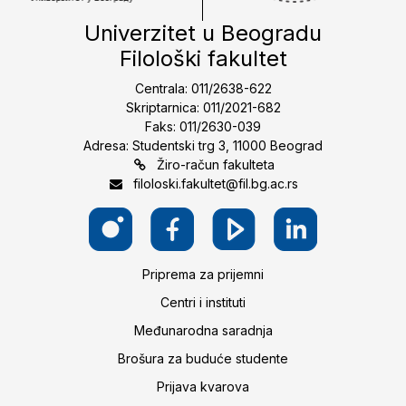
Univerzitet u Beogradu
Filološki fakultet
Centrala: 011/2638-622
Skriptarnica: 011/2021-682
Faks: 011/2630-039
Adresa: Studentski trg 3, 11000 Beograd
Žiro-račun fakulteta
filoloski.fakultet@fil.bg.ac.rs
Priprema za prijemni
Centri i instituti
Međunarodna saradnja
Brošura za buduće studente
Prijava kvarova