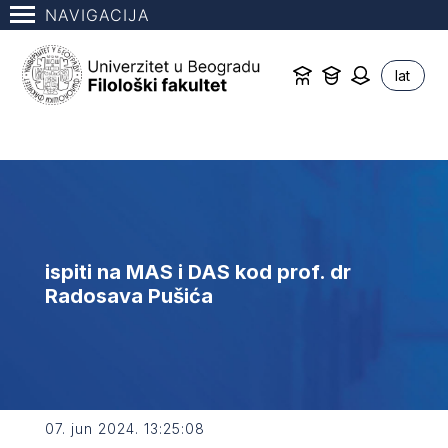
NAVIGACIJA
lat
ispiti na MAS i DAS kod prof. dr
Radosava Pušića
07. jun 2024. 13:25:08