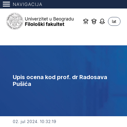
NAVIGACIJA
lat
Upis ocena kod prof. dr Radosava
Pušića
02. jul 2024. 10:32:19