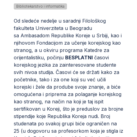
Bibliotekarstvo i informatika
Od sledeće nedelje u saradnji Filološkog
fakulteta Univerziteta u Beogradu
sa Ambasadom Republike Koreje u Srbiji, kao i
njihovom Fondacijom za učenje korejskog kao
stranog, a u okviru programa Katedre za
orijentalistiku, počinju
BESPLATNI
časovi
korejskog jezika za zainteresovane studente
svih nivoa studija. Časovi će se držati kako za
početnike, tako i za one koji su već učili
korejski i žele da prodube svoje znanje, a biće
omogućena i priprema za polaganje korejskog
kao stranog, na način na koji je taj ispit
sertifikovan u Koreji, što je preduslov za brojne
stipendije koje Republika Koreja nudi. Broj
studenata po svakoj grupi biće ograničen na
25 (u dogovoru sa profesorkom koja je stigla iz