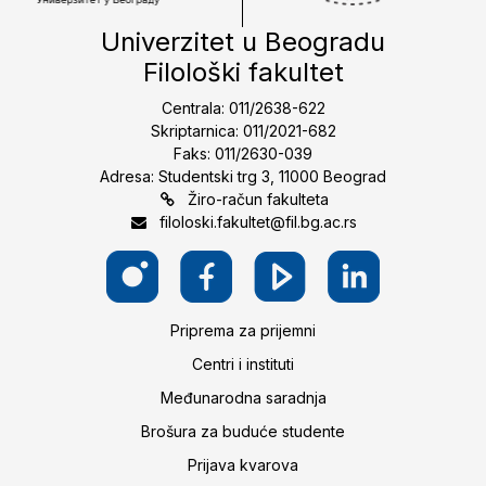
Univerzitet u Beogradu
Filološki fakultet
Centrala: 011/2638-622
Skriptarnica: 011/2021-682
Faks: 011/2630-039
Adresa: Studentski trg 3, 11000 Beograd
Žiro-račun fakulteta
filoloski.fakultet@fil.bg.ac.rs
Priprema za prijemni
Centri i instituti
Međunarodna saradnja
Brošura za buduće studente
Prijava kvarova