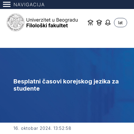
NAVIGACIJA
lat
Besplatni časovi korejskog jezika za
studente
16. oktobar 2024. 13:52:58