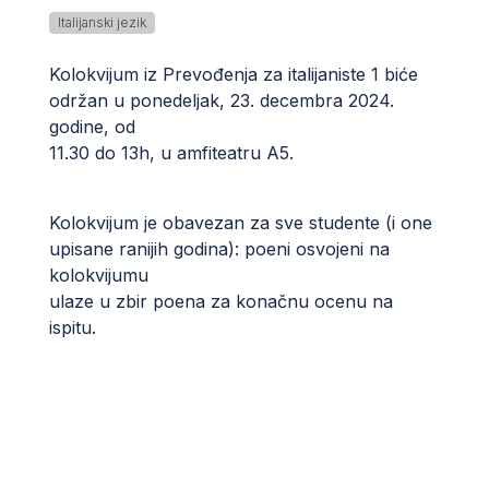
Italijanski jezik
Kolokvijum iz Prevođenja za italijaniste 1 biće
održan u ponedeljak, 23. decembra 2024.
godine, od
11.30 do 13h, u amfiteatru A5.
Kolokvijum je obavezan za sve studente (i one
upisane ranijih godina): poeni osvojeni na
kolokvijumu
ulaze u zbir poena za konačnu ocenu na
ispitu.