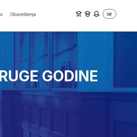
lat
vo
Obaveštenja
RUGE GODINE