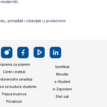
 modernih.
du, pohađati i obavljati u prolećnom
riprema za prijemni
Sertifikati
Centri i instituti
Moodle
đunarodna saradnja
e-Student
ura za buduće studente
e-Zaposleni
Prijava kvarova
Stari sajt
Privatnost