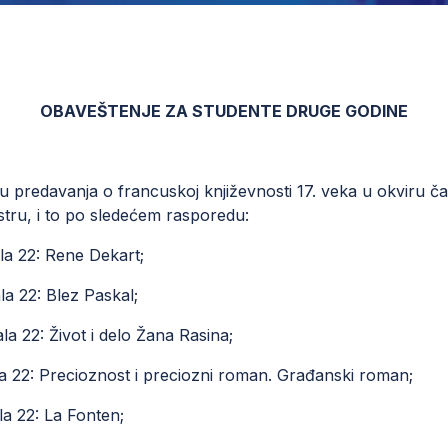
OBAVEŠTENJE ZA STUDENTE DRUGE GODINE
ju predavanja o francuskoj književnosti 17. veka u okviru č
tru, i to po sledećem rasporedu:
ala 22: Rene Dekart;
la 22: Blez Paskal;
la 22: Život i delo Žana Rasina;
ala 22: Precioznost i preciozni roman. Građanski roman;
la 22: La Fonten;