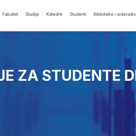
Fakultet
Studije
Katedre
Studenti
Biblioteke i izdavašt
E ZA STUDENTE D