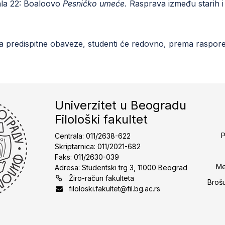
sala 22: Boaloovo
Pesničko umeće.
Rasprava između starih i
za predispitne obaveze, studenti će redovno, prema raspore
Univerzitet u Beogradu
Filološki fakultet
P
Centrala: 011/2638-622
Skriptarnica: 011/2021-682
Faks: 011/2630-039
Me
Adresa: Studentski trg 3, 11000 Beograd
Žiro-račun fakulteta
Broš
filoloski.fakultet@fil.bg.ac.rs