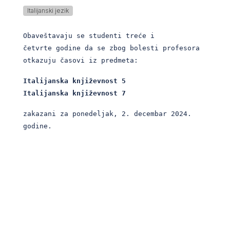
Italijanski jezik
Obaveštavaju se studenti treće i
četvrte godine da se zbog bolesti profesora
otkazuju časovi iz predmeta:
Italijanska književnost 5
Italijanska književnost 7
zakazani za ponedeljak, 2. decembar 2024.
godine.