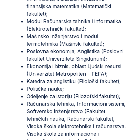
finansijska matematika (Matematički
fakultet);
Modul Računarska tehnika i informatika
(Elektrotehnički fakultet);
Mašinsko inženjerstvo i modul
termotehnika (Mašinski fakultet);
Poslovna ekonomija; Anglistika (Poslovni
fakultet Univerziteta Singidunum);
Ekonomija i biznis, oblast Ljudski resursi
(Univerzitet Metropoliten – FEFA);
Katedra za anglistiku (Filološki fakultet);
Političke nauke;
Odeljenje za istoriju (Filozofski fakultet);
Računarska tehnika, Informacioni sistemi,
Softversko inženjerstvo (Fakultet
tehničkih nauka, Računarski fakultet,
Visoka škola elektrotehnike i računarstva,
Visoka škola za informacione i