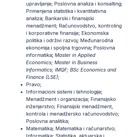
upravljanje; Poslovna analiza i konsalting;
Primenjena statistika i kvantitativna
analiza; Bankarski i finansijski
menadžment; Računovodstvo, kontroling
i korporativne finansije; Ekonomska
politika i održivi razvoj; Međunarodna
ekonomija i spoljna trgovina
;
Poslovna
informatika
;
Master in Applied
Economics
; Master in Business
Informatics; IMQF;
BSc Economics and
Finance
(LSE)
;
Pravo;
Informacioni sistemi i tehnologije;
Menadžment i organizacija; Finansijsko
inženjerstvo; Finansijski menadžment,
kontrola i menadžersko računovodstvo;
Poslovna analitika;
Matematika; Matematika i računarstvo;
Informatika; Statistika, aktuarska i