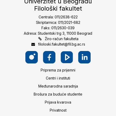
Univerzitet u Beogradu
Filološki fakultet
Centrala: 011/2638-622
Skriptarnica: 011/2021-682
Faks: 011/2630-039
Adresa: Studentski trg 3, 11000 Beograd
Žiro-račun fakulteta
filoloski.fakultet@fil.bg.ac.rs
Priprema za prijemni
Centri i instituti
Međunarodna saradnja
Brošura za buduće studente
Prijava kvarova
Privatnost