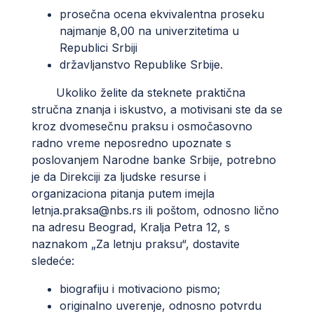
prosečna ocena ekvivalentna proseku
najmanje 8,00 na univerzitetima u
Republici Srbiji
državljanstvo Republike Srbije.
Ukoliko želite da steknete praktična
stručna znanja i iskustvo, a motivisani ste da se
kroz dvomesečnu praksu i osmočasovno
radno vreme neposredno upoznate s
poslovanjem Narodne banke Srbije, potrebno
je da Direkciji za ljudske resurse i
organizaciona pitanja putem imejla
letnja.praksa@nbs.rs
ili poštom, odnosno lično
na adresu Beograd, Kralja Petra 12, s
naznakom „Za letnju praksu“, dostavite
sledeće:
biografiju i motivaciono pismo;
originalno uverenje, odnosno potvrdu