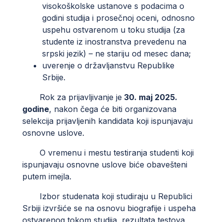
visokoškolske ustanove s podacima o
godini studija i prosečnoj oceni, odnosno
uspehu ostvarenom u toku studija (za
studente iz inostranstva prevedenu na
srpski jezik) – ne stariju od mesec dana;
uverenje o državljanstvu Republike
Srbije.
Rok za prijavljivanje je
30. maj 202
5.
godine
, nakon čega će biti organizovana
selekcija prijavljenih kandidata koji ispunjavaju
osnovne uslove.
O vremenu i mestu testiranja studenti koji
ispunjavaju osnovne uslove biće obavešteni
putem imejla.
Izbor studenata koji studiraju u Republici
Srbiji izvršiće se na osnovu biografije i uspeha
ostvarenog tokom studija, rezultata testova