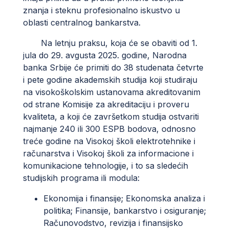
znanja i steknu profesionalno iskustvo u
oblasti centralnog bankarstva.
Na letnju praksu, koja će se obaviti od 1.
jula do 29. avgusta 2025. godine, Narodna
banka Srbije će primiti do 38 studenata četvrte
i pete godine akademskih studija koji studiraju
na visokoškolskim ustanovama akreditovanim
od strane Komisije za akreditaciju i proveru
kvaliteta, a koji će završetkom studija ostvariti
najmanje 240 ili 300 ESPB bodova, odnosno
treće godine na Visokoj školi elektrotehnike i
računarstva i Visokoj školi za informacione i
komunikacione tehnologije, i to sa sledećih
studijskih programa ili modula:
Ekonomija i finansije; Ekonomska analiza i
politika; Finansije, bankarstvo i osiguranje;
Računovodstvo, revizija i finansijsko