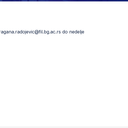
ragana.radojevic@fil.bg.ac.rs
do nedelje