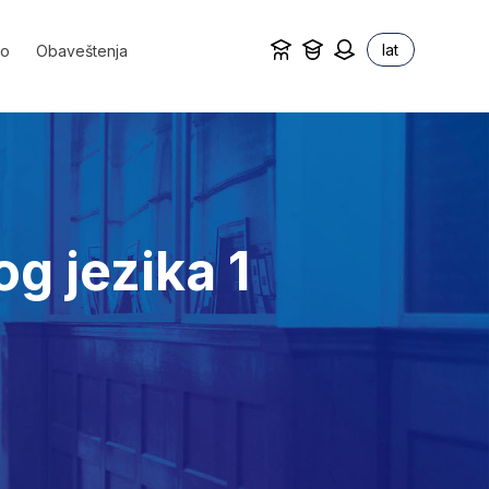
lat
vo
Obaveštenja
g jezika 1