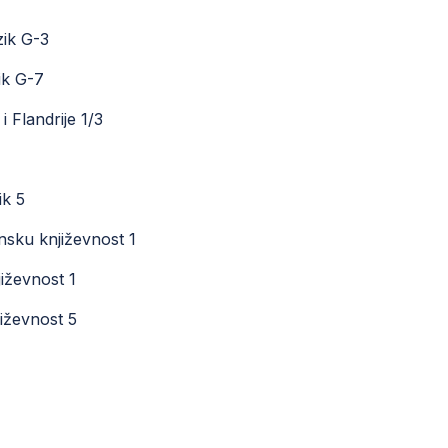
zik G-3
ik G-7
i Flandrije 1/3
ik 5
nsku književnost 1
iževnost 1
jiževnost 5