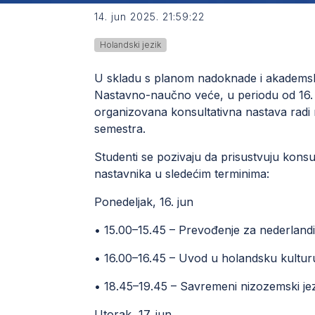
14. jun 2025. 21:59:22
Holandski jezik
U skladu s planom nadoknade i akademski
Nastavno-naučno veće, u periodu od 16. 
organizovana konsultativna nastava radi
semestra.
Studenti se pozivaju da prisustvuju kons
nastavnika u sledećim terminima:
Ponedeljak, 16. jun
• 15.00–15.45 – Prevođenje za nederlandi
• 16.00–16.45 – Uvod u holandsku kultur
• 18.45–19.45 – Savremeni nizozemski je
Utorak, 17. jun