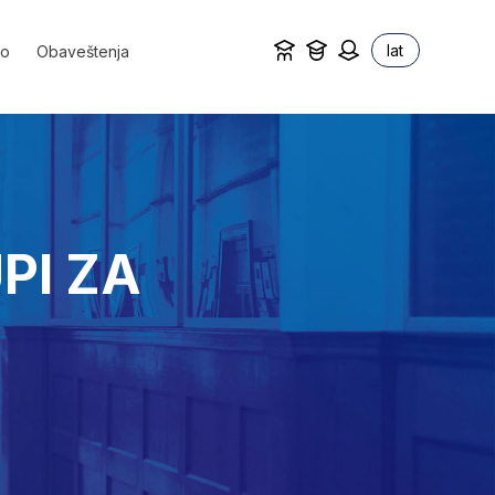
lat
vo
Obaveštenja
PI ZA