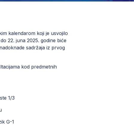
m kalendarom koji je usvojilo
do 22. juna 2025. godine biće
 nadoknade sadržaja iz prvog
ultacijama kod predmetnih
ste 1/3
u
zik G-1