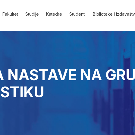
Fakultet
Studije
Katedre
Studenti
Biblioteke i izdavašt
NASTAVE NA GRU
STIKU