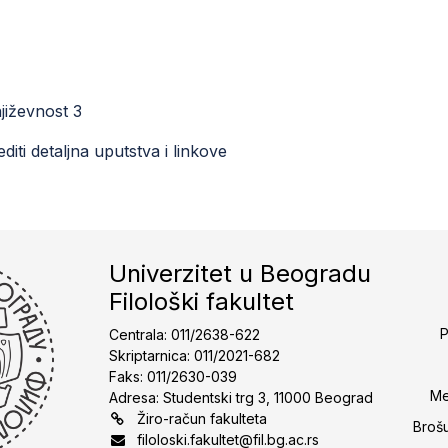
jiževnost 3
iti detaljna uputstva i linkove
Univerzitet u Beogradu
Filološki fakultet
P
Centrala: 011/2638-622
Skriptarnica: 011/2021-682
Faks: 011/2630-039
Me
Adresa: Studentski trg 3, 11000 Beograd
Žiro-račun fakulteta
Broš
filoloski.fakultet@fil.bg.ac.rs