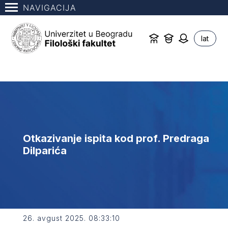
NAVIGACIJA
lat
Otkazivanje ispita kod prof. Predraga
Dilparića
26. avgust 2025. 08:33:10