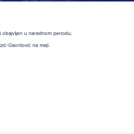
i obajvljen u narednom periodu.
azić-Gavrilović na mejl.