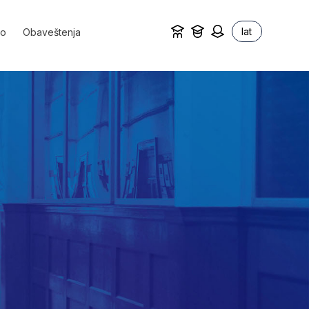
lat
vo
Obaveštenja