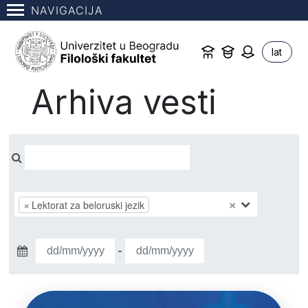
NAVIGACIJA
lat
Arhiva vesti
×
×
Lektorat za beloruski jezik
-