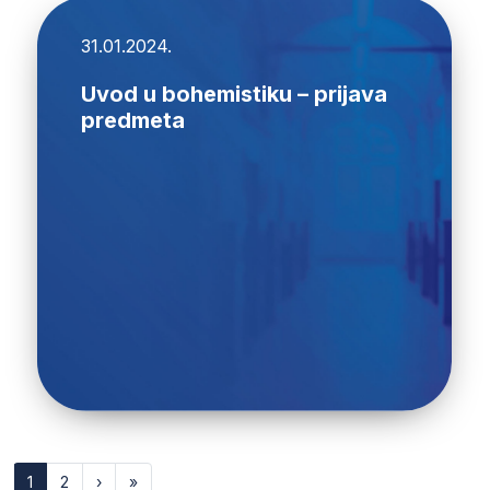
31.01.2024.
Uvod u bohemistiku – prijava
predmeta
1
2
›
»