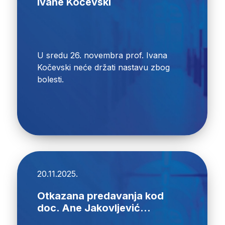
Ivane Kočevski
U sredu 26. novembra prof. Ivana
Kočevski neće držati nastavu zbog
bolesti.
20.11.2025.
Otkazana predavanja kod
doc. Ane Jakovljević...