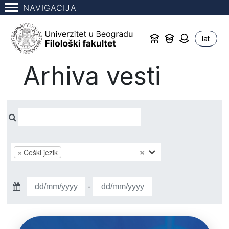
NAVIGACIJA
lat
Arhiva vesti
×
×
Češki jezik
-