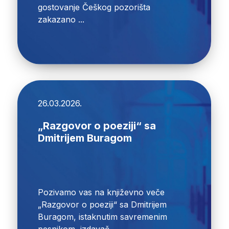
gostovanje Češkog pozorišta
zakazano ...
26.03.2026.
„Razgovor o poeziji“ sa
Dmitrijem Buragom
Pozivamo vas na književno veče
„Razgovor o poeziji“ sa Dmitrijem
Buragom, istaknutim savremenim
pesnikom, izdavač...