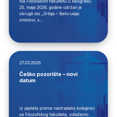
Na Filološkom fakultetu u Beogradu
25. maja 2026. godine održan je
okrugli sto „Srbija – Belorusija:
smislovi, s...
27.03.2026.
Češko pozorište – novi
datum
Iz pijeteta prema nastradaloj koleginici
sa Filozofskog fakulteta, odlažemo