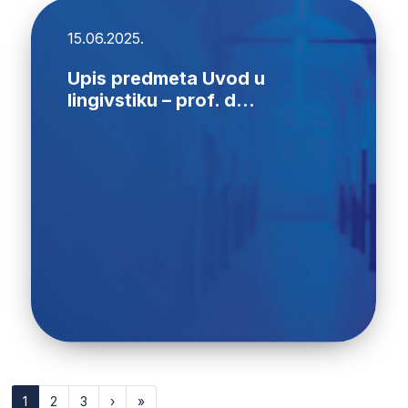
15.06.2025.
Upis predmeta Uvod u
lingivstiku – prof. d...
1
2
3
›
»