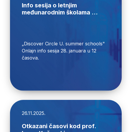
Info sesija o letnjim
međunarodnim školama ...
„Discover Circle U. summer schools"
Onlajn info sesija 28. januara u 12
časova.
26.11.2025.
Otkazani časovi kod prof.