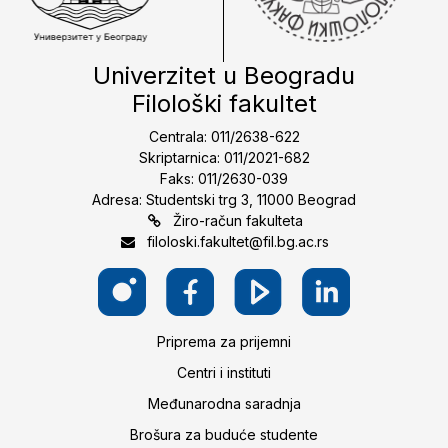
Univerzitet u Beogradu
Filološki fakultet
Centrala: 011/2638-622
Skriptarnica: 011/2021-682
Faks: 011/2630-039
Adresa: Studentski trg 3, 11000 Beograd
Žiro-račun fakulteta
filoloski.fakultet@fil.bg.ac.rs
Priprema za prijemni
Centri i instituti
Međunarodna saradnja
Brošura za buduće studente