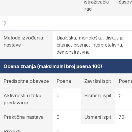
istraživački
časov
rad
2
Metode izvođenja
Dijaloška, monološka, diskusija,
nastave
čitanje, pisanje, interpretativna,
demonstrativna
Ocena znanja (maksimalni broj poena 100)
Predispitne obaveze
Poena
Završni ispit
Poen
Aktivnosti u toku
0
Pismeni ispit
0
predavanja
Praktična nastava
0
Usmeni ispit
70
Projekti
0