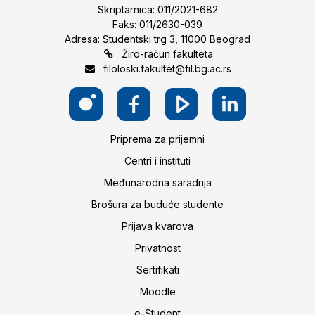
Skriptarnica: 011/2021-682
Faks: 011/2630-039
Adresa: Studentski trg 3, 11000 Beograd
Žiro-račun fakulteta
filoloski.fakultet@fil.bg.ac.rs
Priprema za prijemni
Centri i instituti
Međunarodna saradnja
Brošura za buduće studente
Prijava kvarova
Privatnost
Sertifikati
Moodle
e-Student