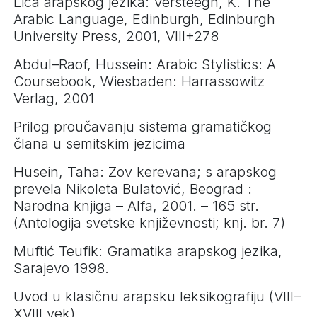
Lica arapskog jezika: Versteegh, K. The
Arabic Language, Edinburgh, Edinburgh
University Press, 2001, VIII+278
Abdul–Raof, Hussein: Arabic Stylistics: A
Coursebook, Wiesbaden: Harrassowitz
Verlag, 2001
Prilog proučavanju sistema gramatičkog
člana u semitskim jezicima
Husein, Taha: Zov kerevana; s arapskog
prevela Nikoleta Bulatović, Beograd :
Narodna knjiga – Alfa, 2001. – 165 str.
(Antologija svetske književnosti; knj. br. 7)
Muftić Teufik: Gramatika arapskog jezika,
Sarajevo 1998.
Uvod u klasičnu arapsku leksikografiju (VIII–
XVIII vek)