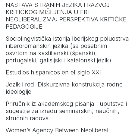
NASTAVA STRANIH JEZIKA I RAZVOJ
KRITIČKOG MIŠLJENJA U ERI
NEOLIBERALIZMA: PERSPEKTIVA KRITIČKE
PEDAGOGIJE
Sociolingvistička istorija Iberijskog poluostrva
i iberoromanskih jezika (sa posebnim
osvrtom na kastiljanski (španski),
portugalski, galisijski i katalonski jezik)
Estudios hispánicos en el siglo XXI
Jezik i rod. Diskurzivna konstrukcija rodne
ideologije
Priručnik iz akademskog pisanja : uputstva i
sugestije za izradu seminarskih, naučnih,
stručnih radova
Women’s Agency Between Neoliberal