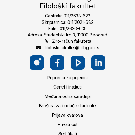
Filološki fakultet
Centrala: 011/2638-622
Skriptarnica: 011/2021-682
Faks: 011/2630-039
Adresa: Studentski trg 3, 11000 Beograd
Žiro-račun fakulteta
filoloski.fakultet@fil.bg.ac.rs
Priprema za prijemni
Centri i instituti
Međunarodna saradnja
Brošura za buduće studente
Prijava kvarova
Privatnost
Sertifikati