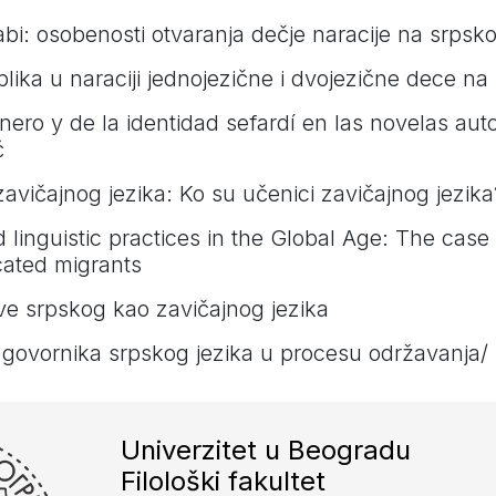
bi: osobenosti otvaranja dečje naracije na srpsk
lika u naraciji jednojezične i dvojezične dece na
ero y de la identidad sefardí en las novelas aut
ć
vičajnog jezika: Ko su učenici zavičajnog jezika
d linguistic practices in the Global Age: The case 
cated migrants
ve srpskog kao zavičajnog jezika
 govornika srpskog jezika u procesu održavanja/
Univerzitet u Beogradu
Filološki fakultet