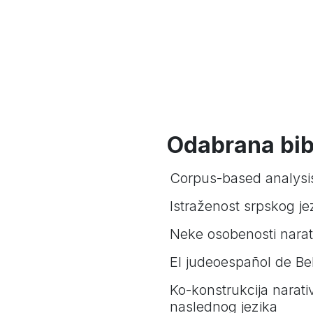
Odabrana bibl
Corpus-based analysis
Istraženost srpskog jezi
Neke osobenosti narat
El judeoespañol de Be
Ko-konstrukcija narat
naslednog jezika