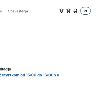
lat
vo
Obaveštenja
ltacija
 četvrtkom od 15:00 do 16:00h u
.