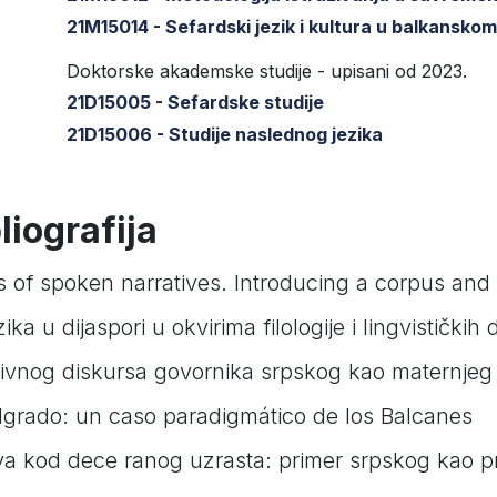
21M15014 - Sefardski jezik i kultura u balkansko
Doktorske akademske studije - upisani od 2023.
21D15005 - Sefardske studije
21D15006 - Studije naslednog jezika
iografija
 of spoken narratives. Introducing a corpus and 
ka u dijaspori u okvirima filologije i lingvističkih 
ivnog diskursa govornika srpskog kao maternjeg i
lgrado: un caso paradigmático de los Balcanes
iva kod dece ranog uzrasta: primer srpskog kao p