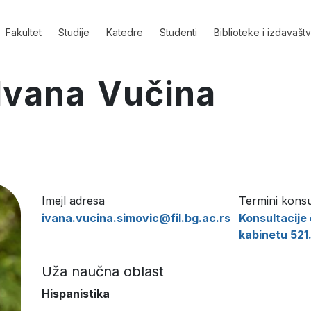
Fakultet
Studije
Katedre
Studenti
Biblioteke i izdavašt
 Ivana Vučina
Imejl adresa
Termini konsu
ivana.vucina.simovic@fil.bg.ac.rs
Konsultacije
kabinetu 521
Uža naučna oblast
Hispanistika