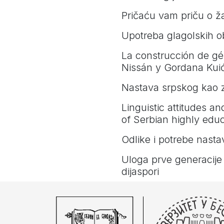
Pričaću vam priču o ža
Upotreba glagolskih ob
La construcción de gén
Nissán y Gordana Kui
Nastava srpskog kao za
Linguistic attitudes an
of Serbian highly edu
Odlike i potrebe nasta
Uloga prve generacije
dijaspori