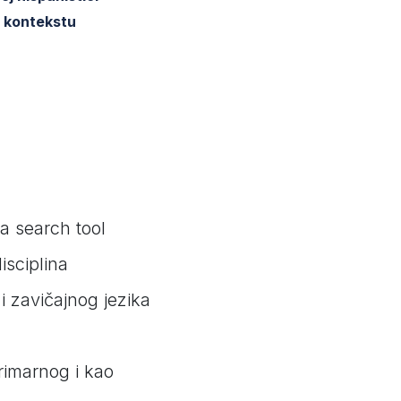
m kontekstu
a search tool
disciplina
 zavičajnog jezika
rimarnog i kao