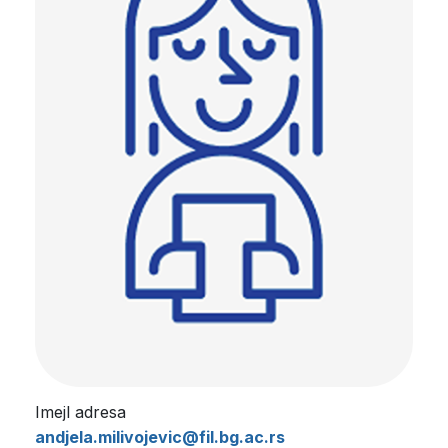
Imejl adresa
andjela.milivojevic@fil.bg.ac.rs