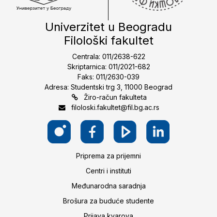
Univerzitet u Beogradu
Filološki fakultet
Centrala: 011/2638-622
Skriptarnica: 011/2021-682
Faks: 011/2630-039
Adresa: Studentski trg 3, 11000 Beograd
Žiro-račun fakulteta
filoloski.fakultet@fil.bg.ac.rs
Priprema za prijemni
Centri i instituti
Međunarodna saradnja
Brošura za buduće studente
Prijava kvarova