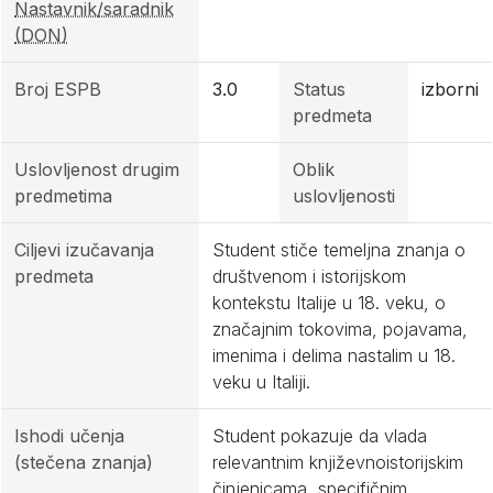
Nastavnik/saradnik
(DON)
Broj ESPB
3.0
Status
izborni
predmeta
Uslovljenost drugim
Oblik
predmetima
uslovljenosti
Ciljevi izučavanja
Student stiče temeljna znanja o
predmeta
društvenom i istorijskom
kontekstu Italije u 18. veku, o
značajnim tokovima, pojavama,
imenima i delima nastalim u 18.
veku u Italiji.
Ishodi učenja
Student pokazuje da vlada
(stečena znanja)
relevantnim književnoistorijskim
činjenicama, specifičnim