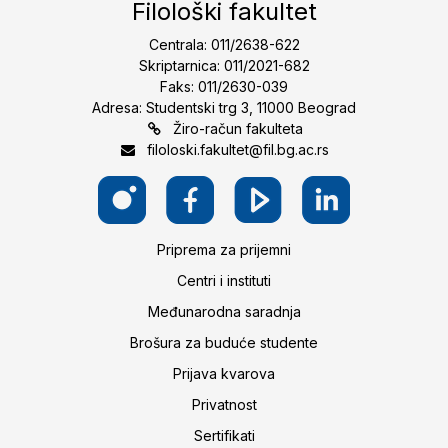
Filološki fakultet
Centrala: 011/2638-622
Skriptarnica: 011/2021-682
Faks: 011/2630-039
Adresa: Studentski trg 3, 11000 Beograd
Žiro-račun fakulteta
filoloski.fakultet@fil.bg.ac.rs
Priprema za prijemni
Centri i instituti
Međunarodna saradnja
Brošura za buduće studente
Prijava kvarova
Privatnost
Sertifikati