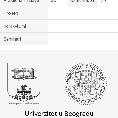
Praktična nastava
30
Usmeni ispit
70
Projekti
Kolokvijumi
Seminari
Univerzitet u Beogradu