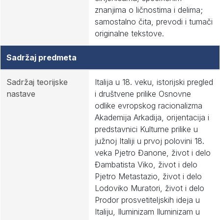
znanjima o ličnostima i delima;
samostalno čita, prevodi i tumači
originalne tekstove.
Sadržaj predmeta
Sadržaj teorijske
Italija u 18. veku, istorijski pregled
nastave
i društvene prilike Osnovne
odlike evropskog racionalizma
Akademija Arkadija, orijentacija i
predstavnici Kulturne prilike u
južnoj Italiji u prvoj polovini 18.
veka Pjetro Đanone, život i delo
Đambatista Viko, život i delo
Pjetro Metastazio, život i delo
Lodoviko Muratori, život i delo
Prodor prosvetiteljskih ideja u
Italiju, Iluminizam Iluminizam u