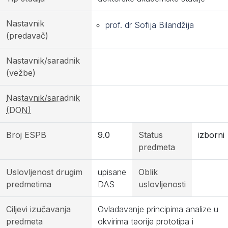
Nastavnik
prof. dr Sofija Bilandžija
(predavač)
Nastavnik/saradnik
(vežbe)
Nastavnik/saradnik
(DON)
Broj ESPB
9.0
Status
izborni
predmeta
Uslovljenost drugim
upisane
Oblik
predmetima
DAS
uslovljenosti
Ciljevi izučavanja
Ovladavanje principima analize u
predmeta
okvirima teorije prototipa i