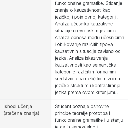
funkcionalne gramatike. Sticanje
znanja o kauzativnosti kao
jezičkoj i pojmovnoj kategoriji.
Analiza učesnika kauzativne
situacije u evropskim jezicima.
Analiza odnosa među učesnicima
i oblikovanje različitih tipova
kauzativnih situacija zavisno od
jezika. Analiza iskazivanja
kauzativnosti kao semantičke
kategorije različitim formalnim
sredstvima na različitim nivoima
jezičke strukture i kontrastiranje
jezika prema ovom kriterijumu.
Ishodi učenja
Student poznaje osnovne
(stečena znanja)
principe teoreije prototipa i
funkcionalne gramatike i u stanju
je da ih samostalno i