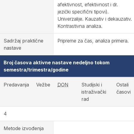
afektivnost, efektivnost i dr.
jezički specifični tipovi).
Univerzalije. Kauzativ i dekauzativ.
Kontrastivna analiza.
Sadržaj praktične
Pripreme za čas, analiza primera.
nastave
Broj časova aktivne nastave nedeljno tokom
semestra/trimestra/godine
Predavanja
Vežbe
DON
Studijski i
Ostali
istraživački
časovi
rad
4
Metode izvođenja