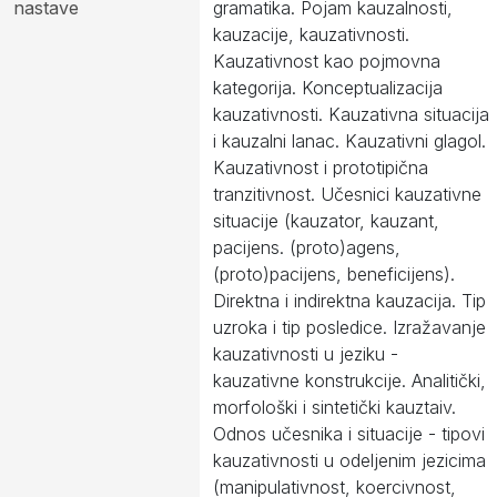
nastave
gramatika. Pojam kauzalnosti,
kauzacije, kauzativnosti.
Kauzativnost kao pojmovna
kategorija. Konceptualizacija
kauzativnosti. Kauzativna situacija
i kauzalni lanac. Kauzativni glagol.
Kauzativnost i prototipična
tranzitivnost. Učesnici kauzativne
situacije (kauzator, kauzant,
pacijens. (proto)agens,
(proto)pacijens, beneficijens).
Direktna i indirektna kauzacija. Tip
uzroka i tip posledice. Izražavanje
kauzativnosti u jeziku -
kauzativne konstrukcije. Analitički,
morfološki i sintetički kauztaiv.
Odnos učesnika i situacije - tipovi
kauzativnosti u odeljenim jezicima
(manipulativnost, koercivnost,