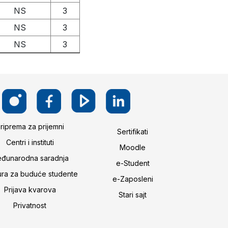
NS
3
NS
3
NS
3
riprema za prijemni
Sertifikati
Centri i instituti
Moodle
đunarodna saradnja
e-Student
ura za buduće studente
e-Zaposleni
Prijava kvarova
Stari sajt
Privatnost