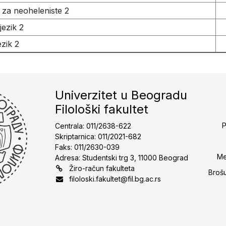
 za neoheleniste 2
jezik 2
ezik 2
Univerzitet u Beogradu
Filološki fakultet
P
Centrala: 011/2638-622
Skriptarnica: 011/2021-682
Faks: 011/2630-039
Me
Adresa: Studentski trg 3, 11000 Beograd
Žiro-račun fakulteta
Broš
filoloski.fakultet@fil.bg.ac.rs