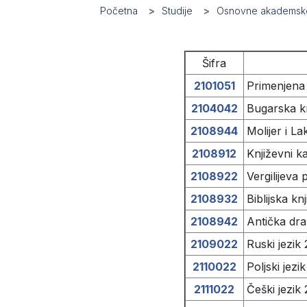
Početna
Studije
Osnovne akademske
Šifra
2101051
Primenjena 
2104042
Bugarska kn
2108944
Molijer i La
2108912
Književni k
2108922
Vergilijeva 
2108932
Biblijska kn
2108942
Antička dr
2109022
Ruski jezik 
2110022
Poljski jezik
2111022
Češki jezik 