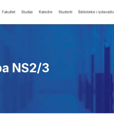
Fakultet
Studije
Katedre
Studenti
Biblioteke i izdavašt
pa NS2/3