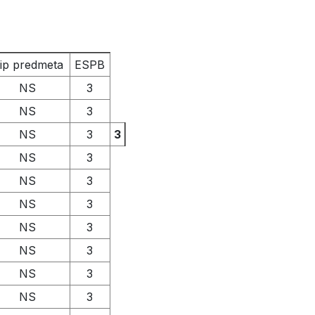
ip predmeta
ESPB
NS
3
NS
3
NS
3
3
NS
3
NS
3
NS
3
NS
3
NS
3
NS
3
NS
3