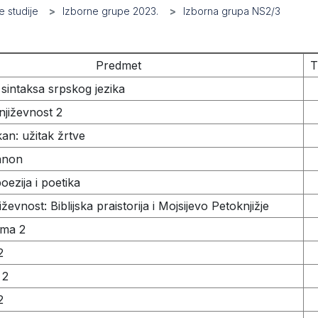
 studije
Izborne grupe 2023.
Izborna grupa NS2/3
Predmet
T
sintaksa srpskog jezika
jiževnost 2
kan: užitak žrtve
anon
poezija i poetika
jiževnost: Biblijska praistorija i Mojsijevo Petoknjižje
ama 2
2
 2
2