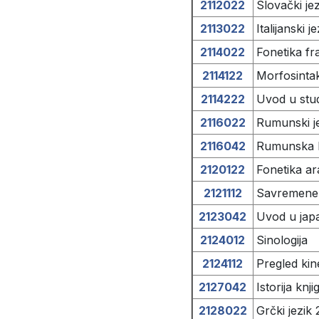
2112022
Slovački jez
2113022
Italijanski j
2114022
Fonetika fr
2114122
Morfosintak
2114222
Uvod u stud
2116022
Rumunski je
2116042
Rumunska k
2120122
Fonetika ar
2121112
Savremene t
2123042
Uvod u jap
2124012
Sinologija
2124112
Pregled kine
2127042
Istorija knji
2128022
Grčki jezik 