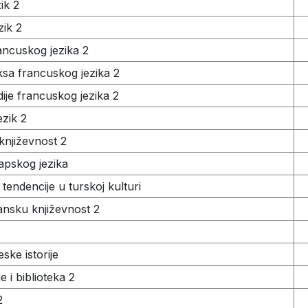
ik 2
ezik 2
ancuskog jezika 2
sa francuskog jezika 2
ije francuskog jezika 2
zik 2
njiževnost 2
apskog jezika
endencije u turskoj kulturi
ansku književnost 2
ske istorije
ge i biblioteka 2
2