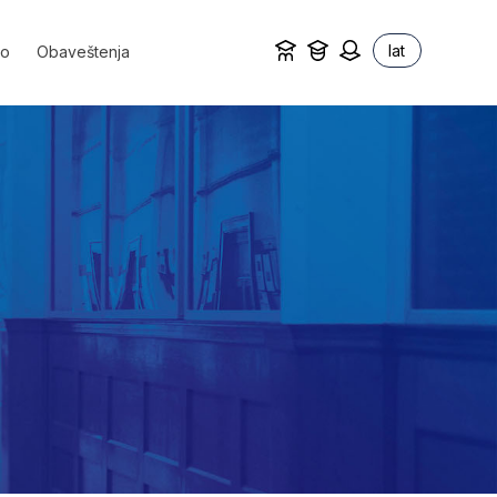
lat
vo
Obaveštenja