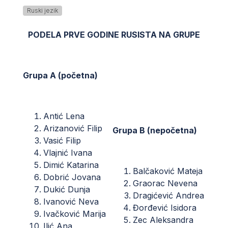
Ruski jezik
PODELA PRVE GODINE RUSISTA NA GRUPE
Grupa A (početna)
Antić Lena
Arizanović Filip
Grupa B (nepočetna)
Vasić Filip
Vlajnić Ivana
Dimić Katarina
Balčaković Mateja
Dobrić Jovana
Graorac Nevena
Dukić Dunja
Dragićević Andrea
Ivanović Neva
Đorđević Isidora
Ivačković Marija
Zec Aleksandra
Ilić Ana