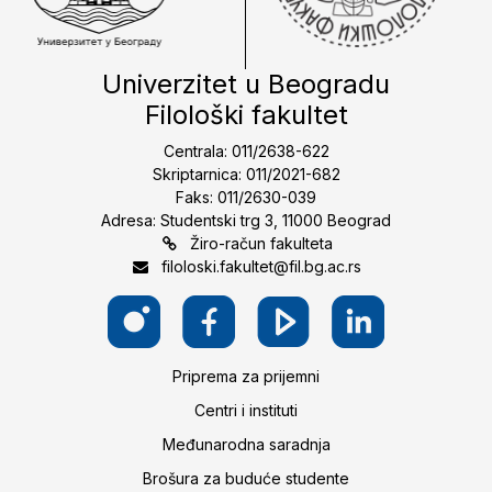
Univerzitet u Beogradu
Filološki fakultet
Centrala: 011/2638-622
Skriptarnica: 011/2021-682
Faks: 011/2630-039
Adresa: Studentski trg 3, 11000 Beograd
Žiro-račun fakulteta
filoloski.fakultet@fil.bg.ac.rs
Priprema za prijemni
Centri i instituti
Međunarodna saradnja
Brošura za buduće studente