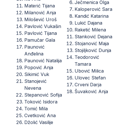
Ječmenica Olga
Materić Tijana
Kaloperović Sara
Milanović Anja
Kandić Katarina
Milošević Uroš
Lukić Dajana
Pavlović Vukašin
Raketić Milena
Pavlović Tijana
Stanković Dejana
Pamučar Gala
Stojanović Maja
Paunović
Stojiljković Dunja
Anđelina
Teodorović
Paunović Natalija
Tamara
Popović Anja
Ubović Milica
Sikimić Vuk
Ulovec Stefan
Stanojević
Crveni Darja
Nevena
Šuvaković Anja
Stepanović Sofija
Toković Isidora
Tomić Mila
Cvetković Ana
Džolić Vasilije