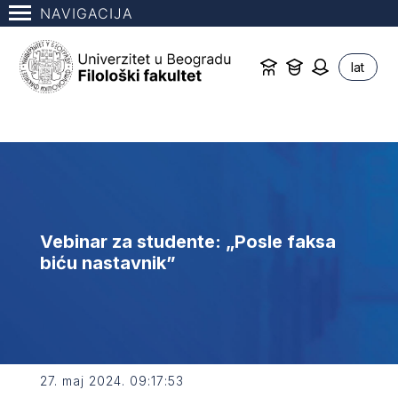
NAVIGACIJA
lat
Vebinar za studente: „Posle faksa
biću nastavnik”
27. maj 2024. 09:17:53