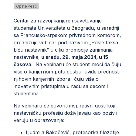
Opšte vesti
Centar za razvoj karijere i savetovanje
studenata Univerziteta u Beogradu, u saradnji
sa Francusko-srpskom privrednom komorom,
organizuje vebinar pod nazivom „Posle faksa
biću nastavnik” u cilju promocije zanimanja
nastavnika,
u sredu, 29. maja 2024
,
u 15
časova
. Na vebinaru će studenti moći da čuju
više o karijernom putu gostiju, uvide prednosti
njihovih karijernih izbora i čuju više o
inovativnim pristupima u radu sa decom i
studentima.
Na vebinaru će govoriti inspirativni gosti koji
nastavničku profesiju doživljavaju kao poziv i
veruju u obrazovanje:
Ljudmila Rakočević, profesorka filozofije