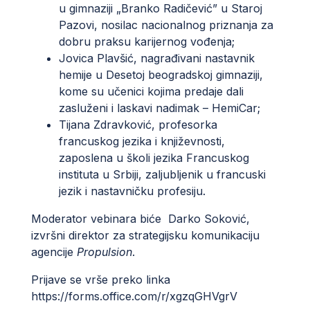
u gimnaziji „Branko Radičević” u Staroj
Pazovi, nosilac nacionalnog priznanja za
dobru praksu karijernog vođenja;
Jovica Plavšić, nagrađivani nastavnik
hemije u Desetoj beogradskoj gimnaziji,
kome su učenici kojima predaje dali
zasluženi i laskavi nadimak – HemiCar;
Tijana Zdravković, profesorka
francuskog jezika i književnosti,
zaposlena u školi jezika Francuskog
instituta u Srbiji, zaljubljenik u francuski
jezik i nastavničku profesiju.
Moderator vebinara biće Darko Soković,
izvršni direktor za strategijsku komunikaciju
agencije
Propulsion
.
Prijave se vrše preko linka
https://forms.office.com/r/xgzqGHVgrV