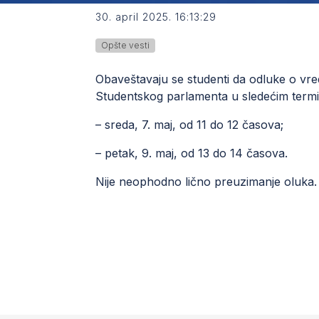
30. april 2025. 16:13:29
Opšte vesti
Obaveštavaju se studenti da odluke o vre
Studentskog parlamenta u sledećim term
– sreda, 7. maj, od 11 do 12 časova;
– petak, 9. maj, od 13 do 14 časova.
Nije neophodno lično preuzimanje oluka.