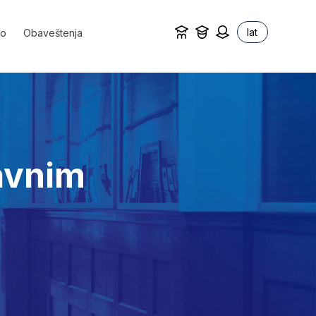
lat
vo
Obaveštenja
avnim