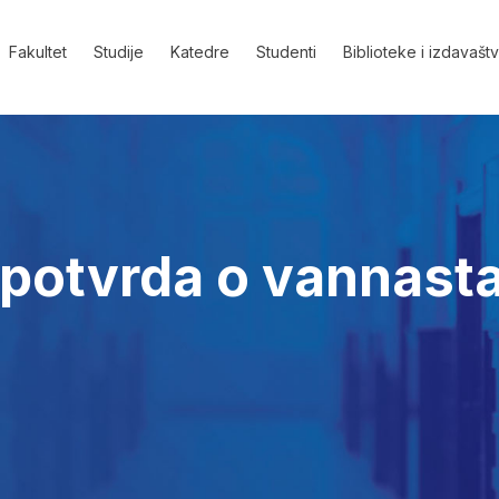
Fakultet
Studije
Katedre
Studenti
Biblioteke i izdavašt
 potvrda o vannast
a