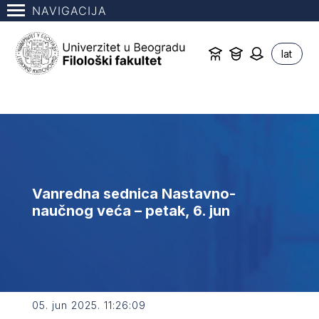
NAVIGACIJA
lat
Vanredna sednica Nastavno-
naučnog veća – petak, 6. jun
05. jun 2025. 11:26:09