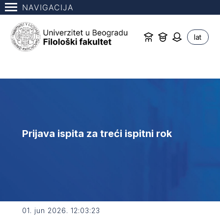
NAVIGACIJA
lat
Prijava ispita za treći ispitni rok
01. jun 2026. 12:03:23