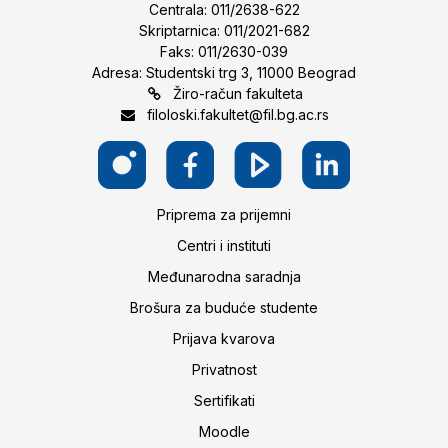
Centrala: 011/2638-622
Skriptarnica: 011/2021-682
Faks: 011/2630-039
Adresa: Studentski trg 3, 11000 Beograd
Žiro-račun fakulteta
filoloski.fakultet@fil.bg.ac.rs
Priprema za prijemni
Centri i instituti
Međunarodna saradnja
Brošura za buduće studente
Prijava kvarova
Privatnost
Sertifikati
Moodle