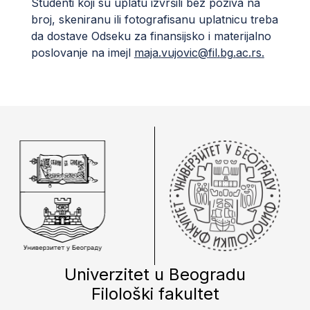
Studenti koji su uplatu izvršili bez poziva na
broj, skeniranu ili fotografisanu uplatnicu treba
da dostave Odseku za finansijsko i materijalno
poslovanje na imejl
maja
.
vujovic
@
fil
.
bg
.
ac
.
rs
.
Univerzitet u Beogradu
Filološki fakultet