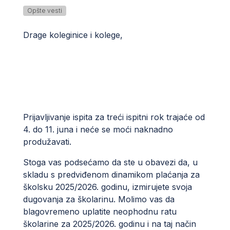
Opšte vesti
Drage koleginice i kolege,
Prijavljivanje ispita za treći ispitni rok trajaće od
4. do 11. juna i neće se moći naknadno
produžavati.
Stoga vas podsećamo da ste u obavezi da, u
skladu s predviđenom dinamikom plaćanja za
školsku 2025/2026. godinu, izmirujete svoja
dugovanja za školarinu. Molimo vas da
blagovremeno uplatite neophodnu ratu
školarine za 2025/2026. godinu i na taj način