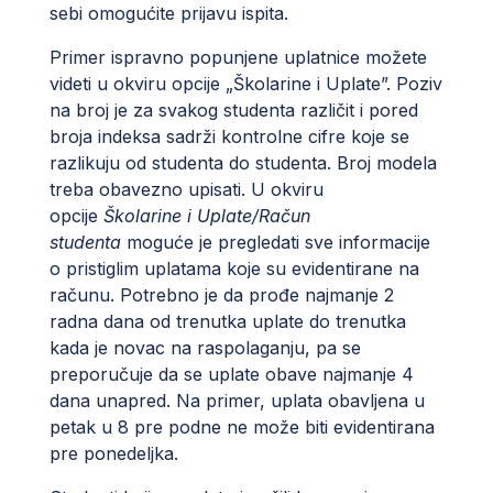
sebi omogućite prijavu ispita.
Primer ispravno popunjene uplatnice možete
videti u okviru opcije „Školarine i Uplate”. Poziv
na broj je za svakog studenta različit i pored
broja indeksa sadrži kontrolne cifre koje se
razlikuju od studenta do studenta. Broj modela
treba obavezno upisati. U okviru
opcije
Školarine i Uplate/Račun
studenta
moguće je pregledati sve informacije
o pristiglim uplatama koje su evidentirane na
računu. Potrebno je da prođe najmanje 2
radna dana od trenutka uplate do trenutka
kada je novac na raspolaganju, pa se
preporučuje da se uplate obave najmanje 4
dana unapred. Na primer, uplata obavljena u
petak u 8 pre podne ne može biti evidentirana
pre ponedeljka.