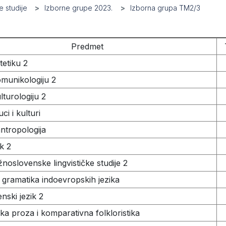
 studije
Izborne grupe 2023.
Izborna grupa TM2/3
Predmet
tetiku 2
munikologiju 2
turologiju 2
ci i kulturi
ntropologija
ik 2
noslovenske lingvističke studije 2
gramatika indoevropskih jezika
nski jezik 2
ska proza i komparativna folkloristika