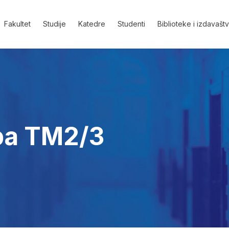
Fakultet
Studije
Katedre
Studenti
Biblioteke i izdavašt
pa TM2/3