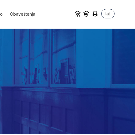
lat
vo
Obaveštenja