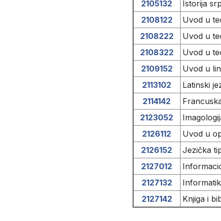
2105132
Istorija sr
2108122
Uvod u teo
2108222
Uvod u teo
2108322
Uvod u teo
2109152
Uvod u lin
2113102
Latinski je
2114142
Francuska 
2123052
Imagologi
2126112
Uvod u opš
2126152
Jezička ti
2127012
Informacio
2127132
Informatik
2127142
Knjiga i b