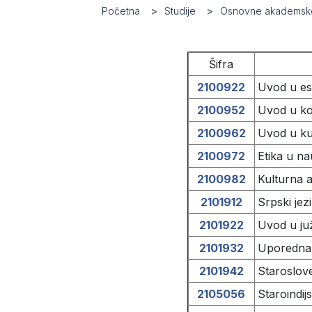
Početna
Studije
Osnovne akademske
Šifra
2100922
Uvod u es
2100952
Uvod u ko
2100962
Uvod u kul
2100972
Etika u nau
2100982
Kulturna a
2101912
Srpski jez
2101922
Uvod u juž
2101932
Uporedna 
2101942
Staroslove
2105056
Staroindij