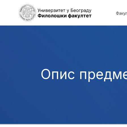
Факу
Опис предм