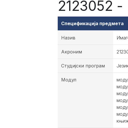
2123052 -
Спецификација предмета
Назив
Имаг
Акроним
2123
Студијски програм
Јези
Модул
моду
моду
моду
моду
моду
моду
књиж