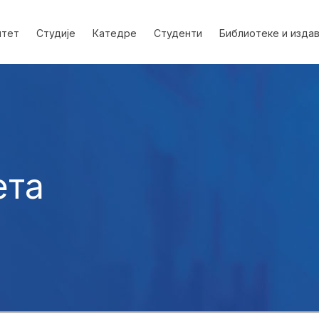
лтет
Студије
Катедре
Студенти
Библиотеке и изда
ета