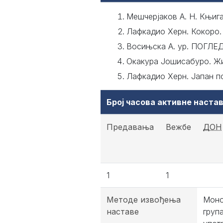
Meшчeрjaкoв A. Н. Књига
Лафкадио Херн. Кокоро.
Восињска А. ур. ПОГЛЕДИ
Окакура Јошисабуро. Жи
Лафкадио Херн. Јапан п
Број часова активне наст
Предавања
Вежбе
ДОН
1
1
Методе извођења
Моно
наставе
груп