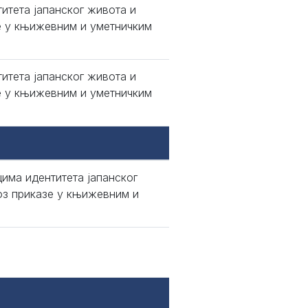
итета јапанског живота и
е у књижевним и уметничким
итета јапанског живота и
е у књижевним и уметничким
има идентитета јапанског
оз приказе у књижевним и