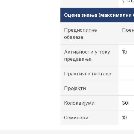
упот
Оцена знања (максимални б
Предиспитне
Пое
обавезе
Активности у току
10
предавања
Практична настава
Пројекти
Колоквијуми
30
Семинари
10