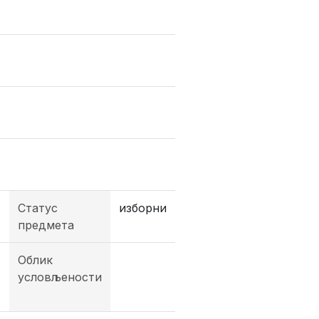
Статус
изборни
предмета
Облик
условљености