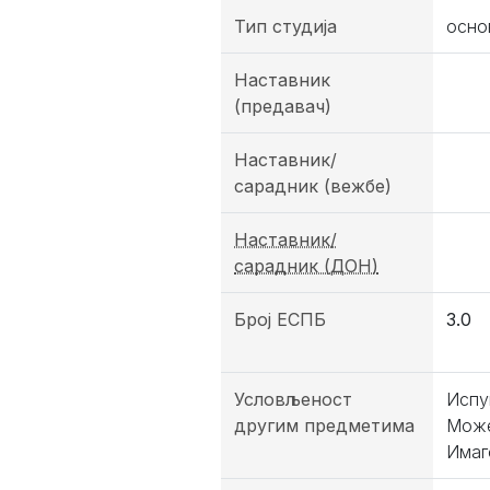
Тип студија
осно
Наставник
(предавач)
Наставник/
сарадник (вежбе)
Наставник/
сарадник (ДОН)
Број ЕСПБ
3.0
Условљеност
Испу
другим предметима
Може
Имаг