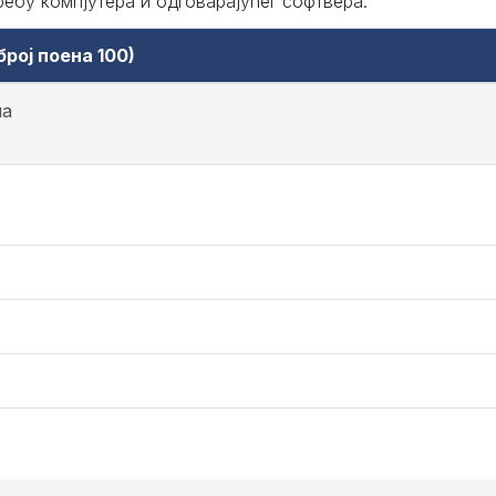
ребу компјутера и одговарајућег софтвера.
рој поена 100)
на