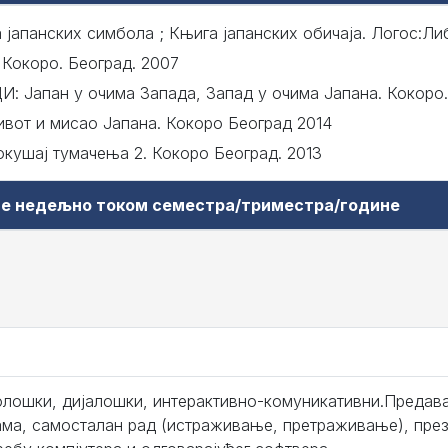
 јапанских симбола ; Књига јапанских обичаја. Лoгoс:Ли
 Кокоро. Београд. 2007
: Јапан у очима Запада, Запад у очима Јапана. Кокоро.
вот и мисао Јапана. Кокоро Београд 2014
окушај тумачења 2. Кокоро Београд. 2013
аве недељно током семестра/триместра/године
лошки, дијалошки, интерактивно-комуникативни.Предава
ама, самосталан рад (истраживање, претраживање), през