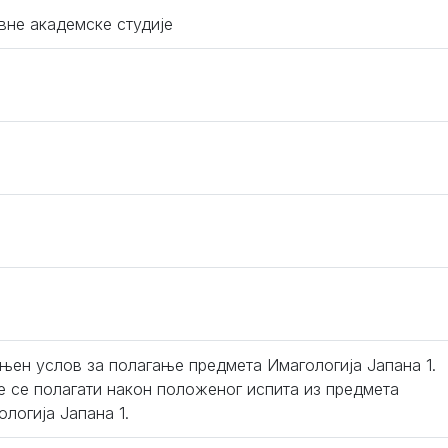
вне академске студије
њен услов за полагање предмета Имагологија Јапана 1.
 се полагати након положеног испита из предмета
ологија Јапана 1.