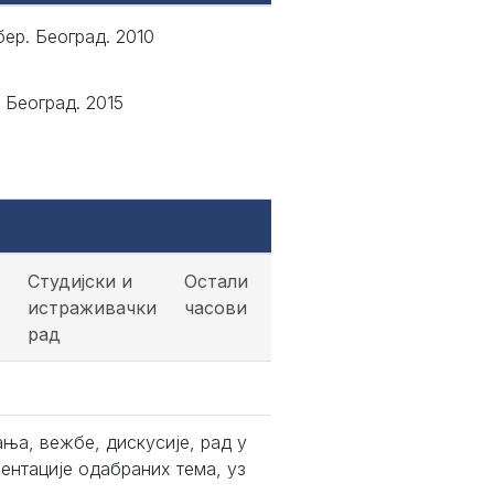
бeр. Бeoгрaд. 2010
 Београд. 2015
Студијски и
Остали
истраживачки
часови
рад
ња, вежбе, дискусије, рад у
ентације одабраних тема, уз