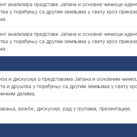
ент анализира представе Јапана и основне чиниоце идент
тва у поређењу са другим земљама у свету кроз приказ
ма.
ент анализира представе Јапана и основне чиниоце идент
тва у поређењу са другим земљама у свету кроз приказ
ма.
иза и дискусија о представама Јапана и основним чиниоц
та и друштва у поређењу са другим земљама у свету кр
ничким делима.
авања, вежбе, дискусије, рад у групама, презентације.