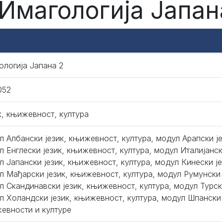
 Имагологија Јапан
ологија Јапана 2
052
к, књижевност, култура
л Албански језик, књижевност, култура, модул Арапски ј
л Енглески језик, књижевност, култура, модул Италијанск
л Јапански језик, књижевност, култура, модул Кинески је
л Мађарски језик, књижевност, култура, модул Румунски 
л Скандинавски језик, књижевност, култура, модул Турск
л Холандски језик, књижевност, култура, модул Шпански 
евности и културе