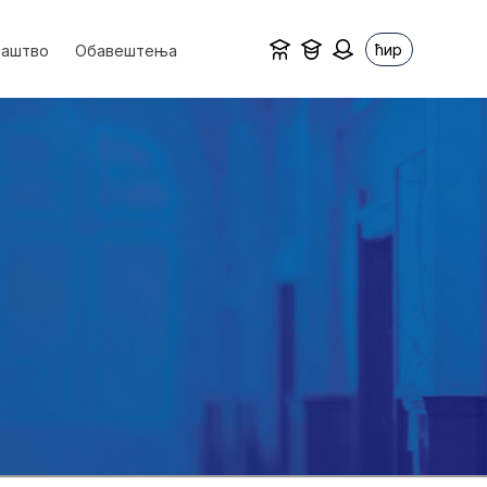
ћир
ваштво
Обавештења