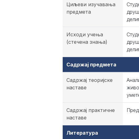
Циљеви изучавања
Студ
предмета
друш
дели
Исходи учења
Студ
(стечена знања)
друш
дели
Садржај предмета
Садржај теоријске
Анал
наставе
живо
умет
Садржај практичне
Пред
наставе
Литература