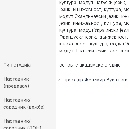
култура, модул Пољски језик,
језик, књижевност, култура, м
модул Скандинавски језик, књ
језик, књижевност, култура, м
култура, модул Украјински јез
Француски језик, књижевност, 
књижевност, култура, модул Ч
модул Шпански језик, хиспанс
Тип студија
основне академске студије
Наставник
проф. др Желимир Вукашино
(предавач)
Наставник/
сарадник (вежбе)
Наставник/
сарадник (ДОН)