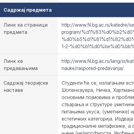
Садржај предмета
Линк ка страници
http://www.fil.bg.ac.rs/katedre/s
предмета
program/%d1%83%d0%b2%d
%d0%b5%d1%81%d1%82%d0
1-2-%d0%b1%d0%be%d0%bb%
Линк ка
http://www.fil.bg.ac.rs/lang/sr/k
предавањима
nauke/raspored-predavanja/
Садржај теоријске
Студенти ће се, излагањем ест
наставе
Шопенхауера, Ничеа, Хартмана,
основним појмовима и проблем
стварања и структуре уметничк
питањима укуса, (уметничке) к
естетичких категорија. Издвај
традиционалне метафизике, а 
њене (не)могућности. Увођење