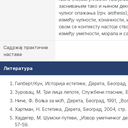
заснивањем тако и њеном деко
чулног опажања (грч. aisthesis
између чулности, коначности,
овом се контексту настоје ст
између уметности, морала и с
Садржај практичне
наставе
Литература
Гилберт/Кун, Историја естетике, Дерета, Београд, 
Зуровац, М. Три лица лепоте, Службени гласник, Б
Ниче, Ф. Воља за моћ, Дерета, Београд, 1991, „Во
Хартман, Н. Естетика, Дерета, Београд, 2004, стр. 
Хајдегер, М. Шумски путеви, „Извор уметничког дел
57-59.