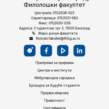
Филолошки факултет
Централа: 011/2638-622
Скриптарница: 011/2021-682
Факс: 011/2630-039
Адреса: Студентски трг 3, 11000 Београд
Жиро-рачун факултета
filoloski.fakultet@fil.bg.ac.rs
Припрема за пријемни
Центри и институти
Међународна сарадња
Брошура за будуће студенте
Пријава кварова
Приватност
Сертификати