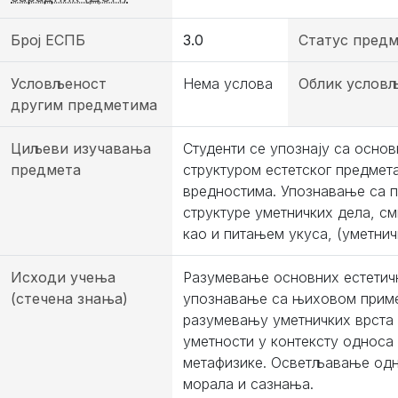
Број ЕСПБ
3.0
Статус предм
Условљеност
Нема услова
Облик услов
другим предметима
Циљеви изучавања
Студенти се упознају са осно
предмета
структуром естетског предмета
вредностима. Упознавање са п
структуре уметничких дела, см
као и питањем укуса, (уметничк
Исходи учења
Разумевање основних естетичк
(стечена знања)
упознавање са њиховом приме
разумевању уметничких врста
уметности у контексту односа
метафизике. Осветљавање одно
морала и сазнања.