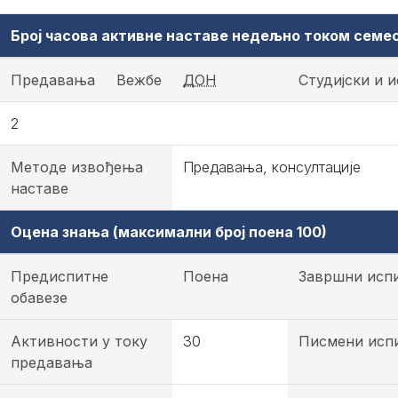
Број часова активне наставе недељно током семе
Предавања
Вежбе
ДОН
Студијски и 
2
Методе извођења
Предавања, консултације
наставе
Оцена знања (максимални број поена 100)
Предиспитне
Поена
Завршни исп
обавезе
Активности у току
30
Писмени исп
предавања