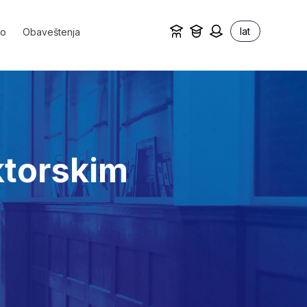
lat
vo
Obaveštenja
ktorskim