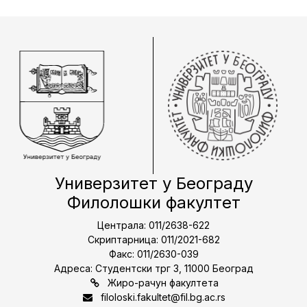
Универзитет у Београду
Филолошки факултет
Централа: 011/2638-622
Скриптарница: 011/2021-682
Факс: 011/2630-039
Адреса: Студентски трг 3, 11000 Београд
Жиро-рачун факултета
filoloski.fakultet@fil.bg.ac.rs