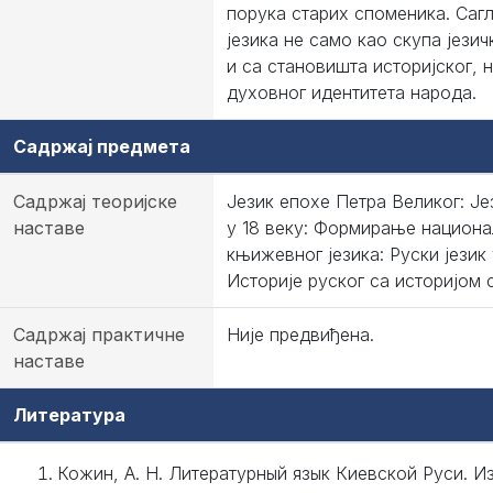
порука старих споменика. Са
језика не само као скупа језич
и са становишта историјског, 
духовног идентитета народа.
Садржај предмета
Садржај теоријске
Језик епохе Петра Великог: Је
наставе
у 18 веку: Формирање национа
књижевног језика: Руски језик 
Историје руског са историјом с
Садржај практичне
Није предвиђена.
наставе
Литература
Кожин, А. Н. Литературный язык Киевской Руси. Из