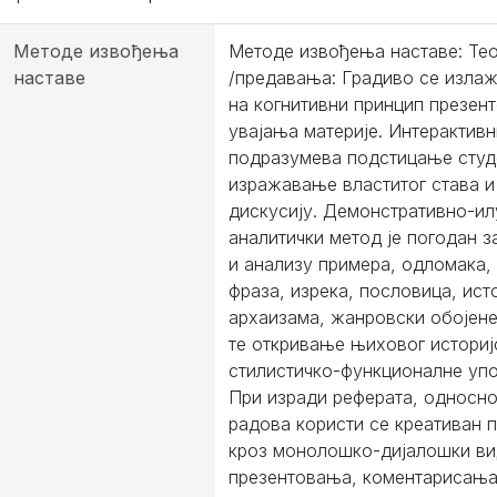
Методе извођења
Методе извођења наставе: Тео
наставе
/предавања: Градиво се изла
на когнитивни принцип презен
увајања материје. Интерактивн
подразумева подстицање студ
изражавање властитог става 
дискусију. Демонстративно-ил
аналитички метод је погодан 
и анализу примера, одломака,
фраза, изрека, пословица, ист
архаизама, жанровски обојене 
те откривање њиховог историј
стилистичко-функционалне упот
При изради реферата, односно
радова користи се креативан 
кроз монолошко-дијалошки в
презентовања, коментарисања