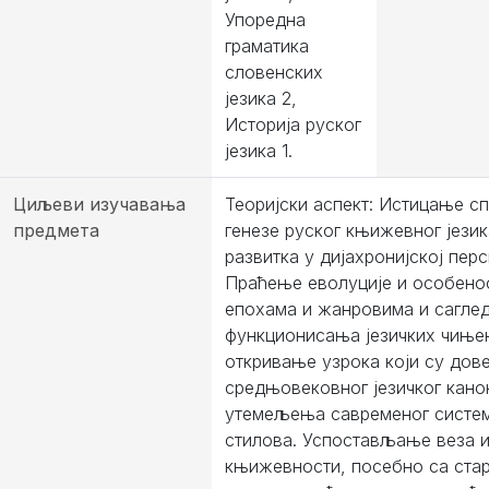
Упоредна
граматика
словенских
језика 2,
Историјa руског
језика 1.
Циљеви изучавања
Теоријски аспект: Истицање с
предмета
генезе руског књижевног језик
развитка у дијахронијској перс
Праћење еволуције и особено
епохама и жанровима и сагле
функционисања језичких чиње
откривање узрока који су до
средњовековног језичког кано
утемељења савременог систем
стилова. Успостављање веза и
књижевности, посебно са ста