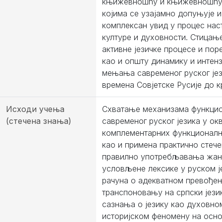
књижевношћу и књижевношћу 1
којима се узајамно допуњује и
комплексан увид у процес нас
културе и духовности. Стицањ
активне језичке процесе и пор
као и општу динамику и интенз
мењања савременог руског је
времена Совјетске Русије до кр
Исходи учења
Схватање механизама функци
(стечена знања)
савременог руског језика у о
комплементарних функционалн
као и примена практично стеч
правилно употребљавања жан
условљене лексике у руском ј
рачуна о адекватном превође
транспоновању на српски јези
сазнања о језику као духовно
историјском феномену на осно