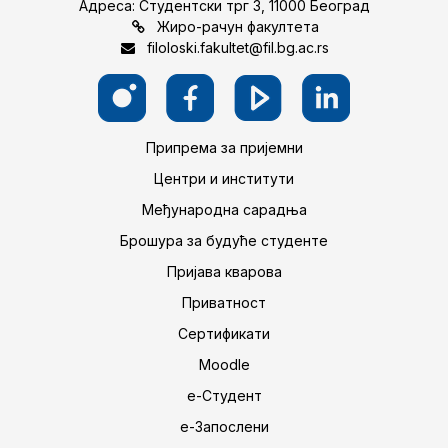
Адреса: Студентски трг 3, 11000 Београд
Жиро-рачун факултета
filoloski.fakultet@fil.bg.ac.rs
Припрема за пријемни
Центри и институти
Међународна сарадња
Брошура за будуће студенте
Пријава кварова
Приватност
Сертификати
Moodle
е-Студент
е-Запослени