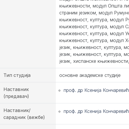
књижевности, модул Општа ли
страним језиком, модул Румунс
књижевност, култура, модул Ру
књижевност, култура, модул Сл
књижевност, култура, модул Ук
књижевност, култура, модул 
језик, књижевност, култура, 
језик, књижевност, култура, 
језик, хиспанске књижевности,
Тип студија
основне академске студије
Наставник
проф. др Ксенија Кончаревић
(предавач)
Наставник/
проф. др Ксенија Кончаревић
сарадник (вежбе)