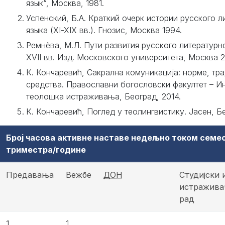
язык“, Москва, 1981.
Успенский, Б.А. Краткий очерк истории русского л
языка (XI-XIX вв.). Гнозис, Москва 1994.
Ремнёва, М.Л. Пути развития русского литературно
XVII вв. Изд. Московского университета, Москва 
К. Кончаревић, Сакрална комуникација: норме, тра
средства. Православни богословски факултет – Ин
теолошка истраживања, Београд, 2014.
К. Кончаревић, Поглед у теолингвистику. Јасен, Бе
Број часова активне наставе недељно током семе
триместра/године
Предавања
Вежбе
ДОН
Студијски 
истражива
рад
1
1