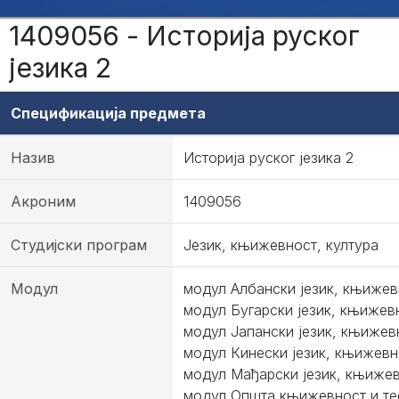
1409056 - Историја руског
језика 2
Спецификација предмета
Назив
Историја руског језика 2
Акроним
1409056
Студијски програм
Језик, књижевност, култура
Модул
модул Албански језик, књижевн
модул Бугарски језик, књижевн
модул Јапански језик, књижевн
модул Кинески језик, књижевно
модул Мађарски језик, књижев
модул Општа књижевност и те