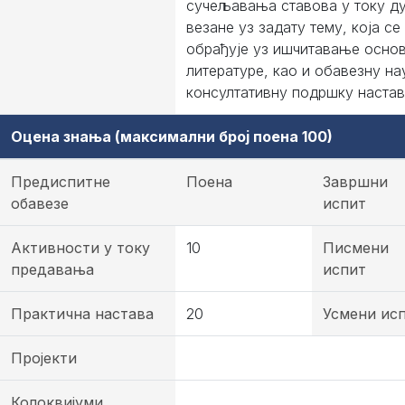
сучељавања ставова у току ду
везане уз задату тему, која се
обрађује уз ишчитавање осно
литературе, као и обавезну на
консултативну подршку настав
Оцена знања (максимални број поена 100)
Предиспитне
Поена
Завршни
обавезе
испит
Активности у току
10
Писмени
предавања
испит
Практична настава
20
Усмени ис
Пројекти
Колоквијуми