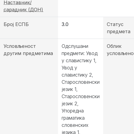
Наставник/
сарадник (ДОН)
Број ЕСПБ
3.0
Статус
предмета
Условљеност
Одслушани
Облик
другим предметима
предмети: Увод
условљено
у славистику 1,
Увод у
славистику 2,
Старословенски
језик 1,
Старословенски
језик 2,
Упоредна
граматика
словенских
језика 1,